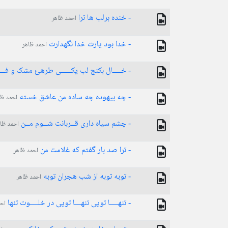
- خنده برلب ها ترا
احمد ظاهر
- خدا بود یارت خدا نگهدارت
احمد ظاهر
- خــــال بکنج لب یکـــــی طرهئ مشک و فـــ
- چه بیهوده چه ساده من عاشق خسته
احمد ظا
- چشم سیاه داری قــربانت شــوم مــن
احمد ظا
- ترا صد بار گفتم که غلامت من
احمد ظاهر
- توبه توبه از شب هجران توبه
احمد ظاهر
- تنهــــا تویی تنهـــا تویی در خلــــوت تنها
احم