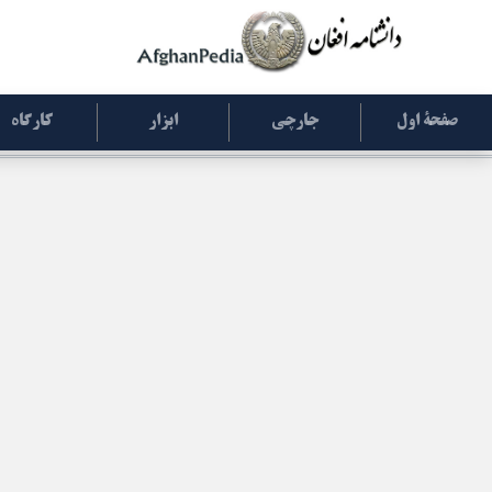
صفحۀ اول
جارچی
ابزار
کارگاه