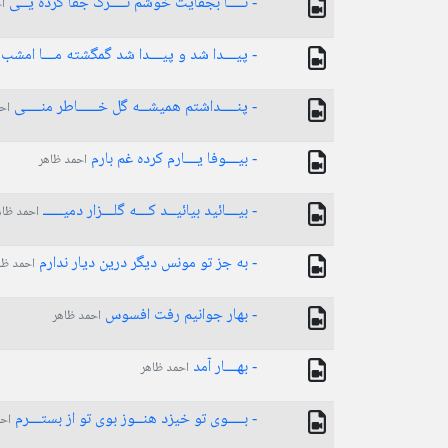
- تــــا بجفایت خوشم تــــرک جفا کرده یــی
ا
- پیـــدا شد و پیـــدا شد گمگشته مـــا امشب
- پنــــداشتم همیشــه گل خـــــاطر منــــی
اح
- بیـــوفا یـــارم کرده غم بارم
احمد ظاهر
- بیـــائید بیائیــد کـــه گلـــزار دمیـــــ
احمد ظاه
- به جز تو مونس دیگر درین دیار ندارم
احمد ظا
- بهار جوانیم رفت افسوس
احمد ظاهر
- بهـــار آمد
احمد ظاهر
- بــــوی تو خیزد هنــوز بوی تو از بستـــرم
احم