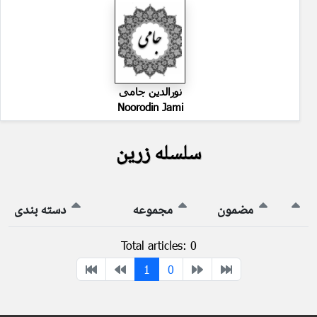
نورالدین جامی
Noorodin Jami
سلسله زرین
مضمون
مجموعه
دسته بندی
Total articles: 0
1
0