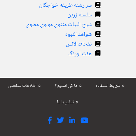
سر رشته طریقه خواجگان
سلسله زرین
شرح البیات مثنوی مولوی معنوی
شواهد النبوه
نفحات‌الانس
هفت اورنگ
شرایط استفاده ☼
ما کی استیم؟ ☼
اطلاعات شخصی ☼
تماس با ما ☼