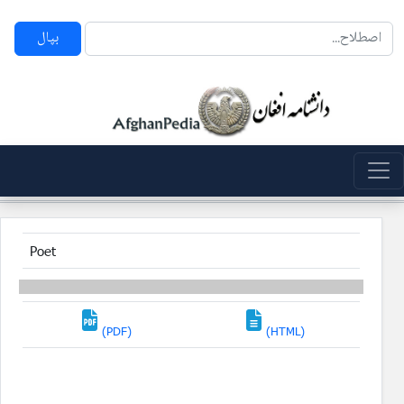
بپال
Poet
(PDF)
(HTML)