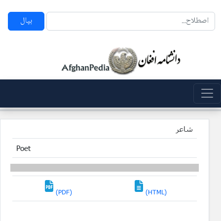
بپال
شاعر
Poet
(PDF)
(HTML)