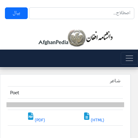
بپال
شاعر
Poet
(PDF)
(HTML)