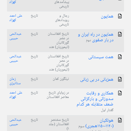
پیشآمدهای
کهزاد
تاریخی
همایون
رجال و
تاریخ
علی احمد
رویدادهای
کهزاد
تاریخی
همایون در راه ایران و
تاریخ افغانستان
تاریخ
عبدالحی
در عصر
حبیبی
در بار صفوی
دوم
گورکانیان
(تیموریان) هند
همت سیستانی
تاریخ افغانستان
تاریخ
عبدالحی
در عصر
حبیبی
گورکانیان
(تیموریان) هند
همزبانی در بی زبانی
نیلگون کمان
تاریخ
زمان
ستانیزی
همکاری و رقابت
در زوایای تاریخ
تاریخ
علی احمد
معاصر افغانستان
کهزاد
سدوزائی و بارکزائی
ضعف متقابله هر کدام
گفتار اول
هوتکیان
تاریخ مختصر
تاریخ
عبدالحی
افغانستان (جلد
حبیبی
(۱۱٢۰-۱۱۵۰هجری)
سوم
۱)