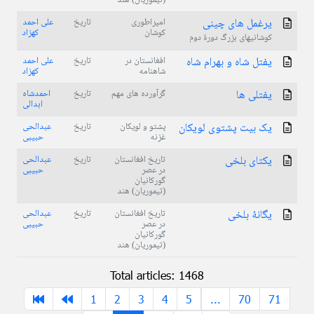
(تیموریان) هند
یرغمل های چینی
امپراطوری
تاریخ
علی احمد
کوشان
کهزاد
کوشانیهای بزرگ دورۀ دوم
یفتل شاه و بهرام شاه
افغانستان در
تاریخ
علی احمد
شاهنامه
کهزاد
یفتلی ها
گرآورده های مهم
تاریخ
احمدشاه
ابدالی
یک بیت پشتوی لویکان
پشتو و لویکان
تاریخ
عبدالحی
غزنه
حبیبی
یکتای بلخی
تاریخ افغانستان
تاریخ
عبدالحی
در عصر
حبیبی
گورکانیان
(تیموریان) هند
یگانۀ بلخی
تاریخ افغانستان
تاریخ
عبدالحی
در عصر
حبیبی
گورکانیان
(تیموریان) هند
Total articles: 1468
1
2
3
4
5
...
70
71