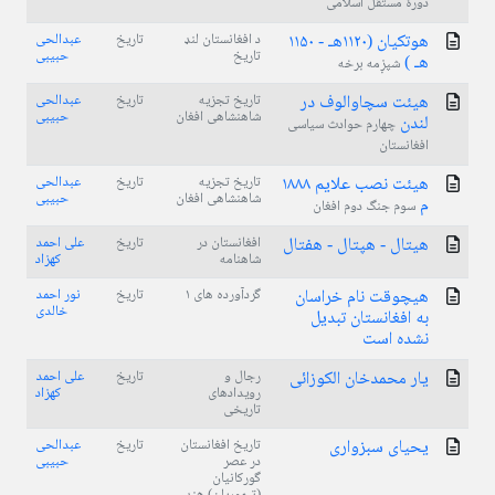
دورۀ مستقل اسلامی
هوتکیان (۱۱۲۰هـ - ۱۱۵۰
د افغانستان لنډ
تاریخ
عبدالحی
تاریخ
حبیبی
هـ )
شپږمه برخه
هیئت سچاوالوف در
تاریخ تجزیه
تاریخ
عبدالحی
شاهنشاهى افغان
حبیبی
لندن
چهارم حوادث سیاسی
افغانستان
هیئت نصب علایم ۱۸۸۸
تاریخ تجزیه
تاریخ
عبدالحی
شاهنشاهى افغان
حبیبی
م
سوم جنگ دوم افغان
هیتال - هپتال - هفتال
افغانستان در
تاریخ
علی احمد
شاهنامه
کهزاد
هیچوقت نام خراسان
گردآورده های ۱
تاریخ
نور احمد
خالدی
به افغانستان تبدیل
نشده است
یار محمدخان الکوزائی
رجال و
تاریخ
علی احمد
رویدادهای
کهزاد
تاریخی
یحیای سبزواری
تاریخ افغانستان
تاریخ
عبدالحی
در عصر
حبیبی
گورکانیان