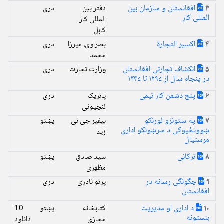
افغانستان و سازمان بین
دفتر بین
دری
3
المللی کار
المللی کار
کابل
اكسير التجارة
بصراوى، ميرزا
دری
4
محمد
انکشاف تجارتی افغانستان
وزارت تجارت
دری
5
در پنجاه سال از ۱۲۹۷ تا ۱۳۴۷
پنج دشمن کار تیمی
پاتریک
دری
6
لنچیونی
په ستونزو لورنکو
بیفیر جی تی
پښتو
7
ښوونځیوکی د سرښونکو اداری
زید
مرستیال
ترکاڼی
سید صادق
پښتو
8
مظهری
چگونگی رسانه در
پرتو نادری
دری
9
افغانستان
د اداری او مدیریت
کتابخانه
پښتو
10
10
بنستونه
مجازی
دانلود