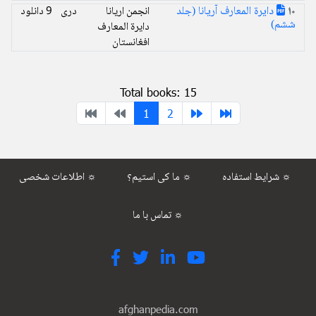
دایرة المعارف آريانا (جلد
انجمن اریانا
دری
9 دانلود
10
ششم)
دایرة المعارف
افغانستان
Total books: 15
1
2
شرایط استفاده ☼
ما کی استیم؟ ☼
اطلاعات شخصی ☼
تماس با ما ☼
afghanpedia.com