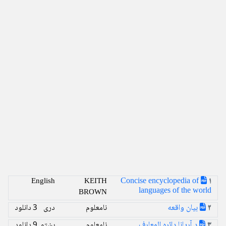
Concise encyclopedia of
English
KEITH
1
languages of the world
BROWN
بیان واقعه
نامعلوم
دری
3 دانلود
2
د آریانا دائره المعارف
نامعلوم
پښتو
9 دانلود
3