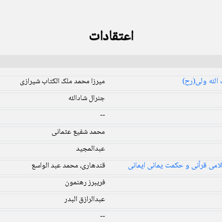
اعتقادات
الله ولی(رح)
میرزا محمد ملک الکتاب شیرازی
جنرال شادالله
--
محمد شفیع عثمانی
عبدالمجید
امى قرآنى و حکمت يمانى ايمانى
قندهارى، محمد عبد الواسع
فریبرز رهنمون
عبدالرازق البدر
--