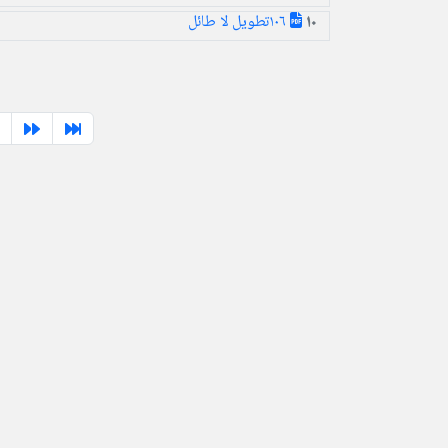
۱۰۶تطویل لا طائل
10