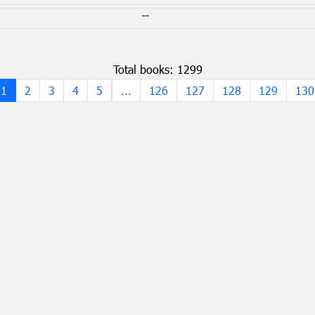
--
Total books: 1299
1
2
3
4
5
...
126
127
128
129
130