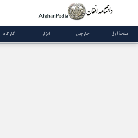
صفحۀ اول
جارچی
ابزار
کارگاه