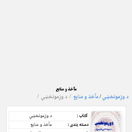
مآخذ و منابع
د وږمونخښې
/
مآخذ و منابع
د وږمونخښې
کتاب :
د وږمونخښې
دسته بندی :
مآخذ و منابع