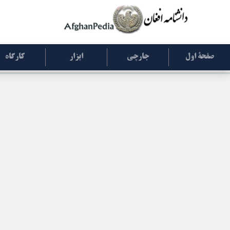
صفحۀ اول
جارچی
ابزار
کارگاه