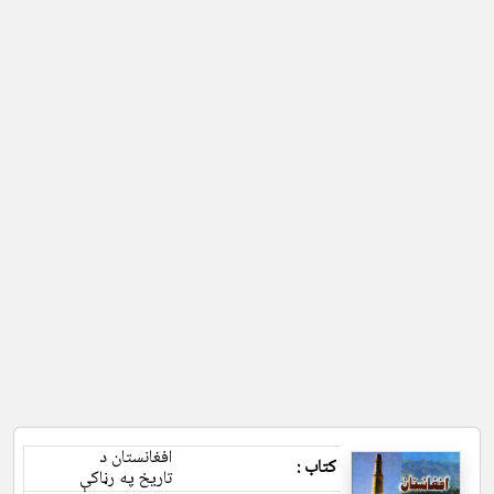
افغانستان د
کتاب :
تاریخ په رڼاکې