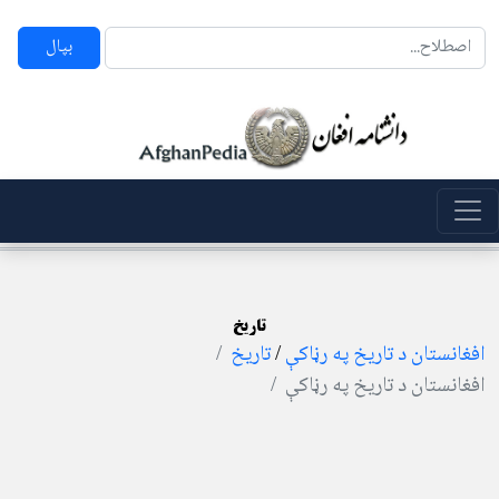
بپال
تاریخ
افغانستان د تاریخ په رڼاکې
/
تاریخ
افغانستان د تاریخ په رڼاکې