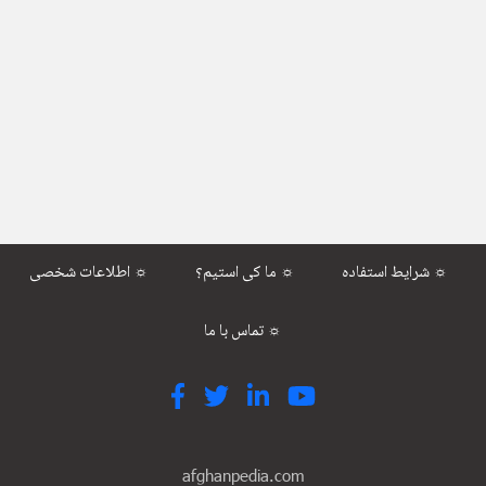
شرایط استفاده ☼
ما کی استیم؟ ☼
اطلاعات شخصی ☼
تماس با ما ☼
afghanpedia.com