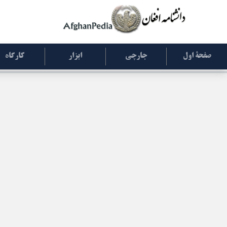
صفحۀ اول
جارچی
ابزار
کارگاه