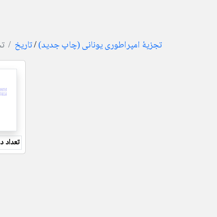
تجزیهٔ امپراطوری یونانی (چاپ جدید)
/
تاریخ
تج
تعداد دا