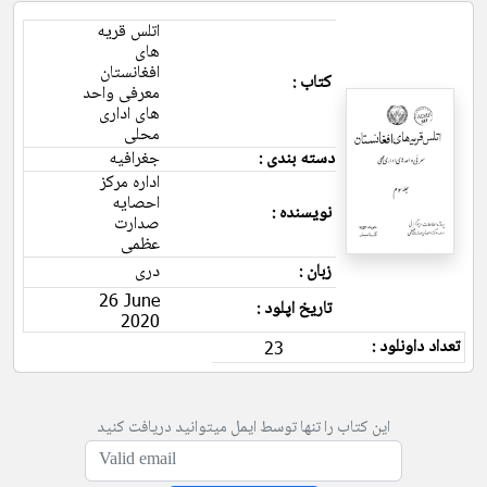
اتلس قریه
های
افغانستان
کتاب :
معرفی واحد
های اداری
محلی
دسته بندی :
جغرافیه
اداره مرکز
احصایه
نویسنده :
صدارت
عظمی
زبان :
دری
26 June
تاریخ اپلود :
2020
تعداد داونلود :
23
این کتاب را تنها توسط ایمل میتوانید دریافت کنید