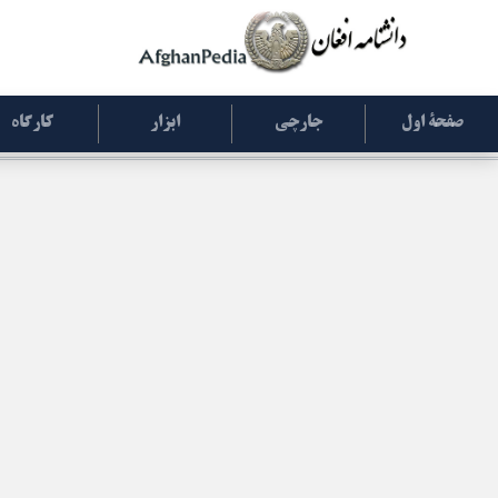
صفحۀ اول
جارچی
ابزار
کارگاه