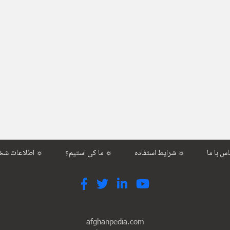
شرایط استفاده ☼
ما کی استیم؟ ☼
اطلاعات شخصی ☼
afghanpedia.com