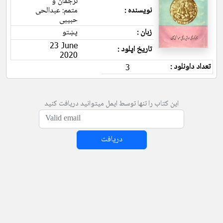
ترجمان و
نویسنده :
متمم: عبدالحی
حبیبی
زبان :
پښتو
23 June
تاریخ اپلود :
2020
تعداد داونلود :
3
این کتاب را تنها توسط ایمل میتوانید دریافت کنید
دریافت