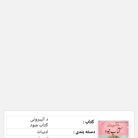
د البیرونی
کتاب :
کتاب ښود
دسته بندی :
ادبیات