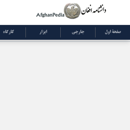
صفحۀ اول
جارچی
ابزار
کارگاه