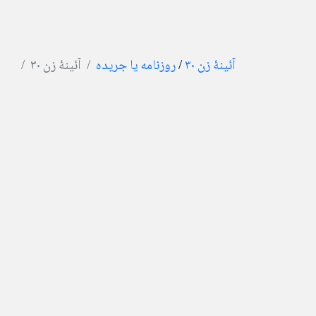
آئینۀ زن ۳۰
/
روزنامه یا جریده
آئینۀ زن ۳۰