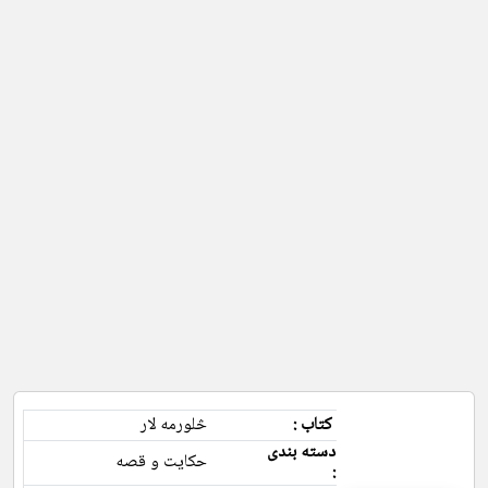
کتاب :
څلورمه لار
دسته بندی
حکایت و قصه
: