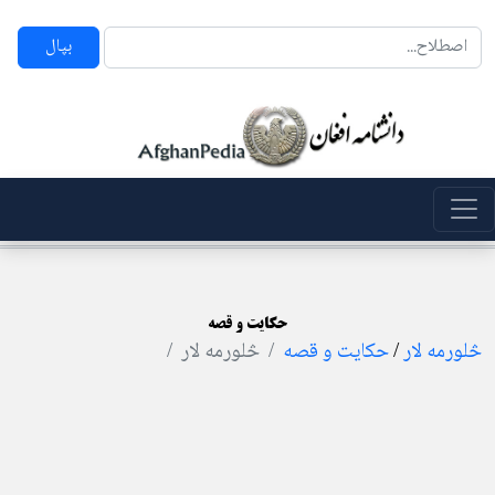
بپال
حکایت و قصه
څلورمه لار
/
حکایت و قصه
څلورمه لار