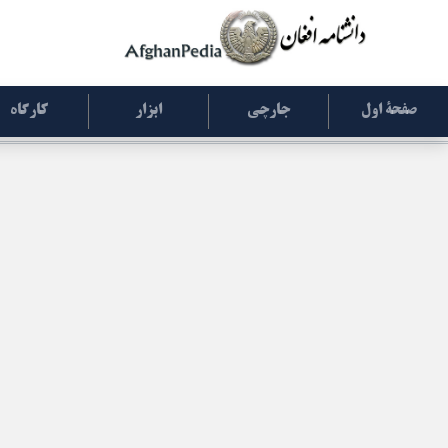
صفحۀ اول
جارچی
ابزار
کارگاه