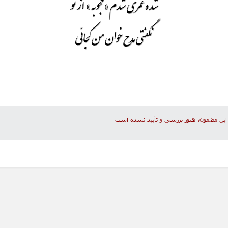
شده عمری شدم «محجوبه » از تو
نگفتی مدح خوان من کجائی
این مضمون، هنوز بررسی و تأیید نشده است