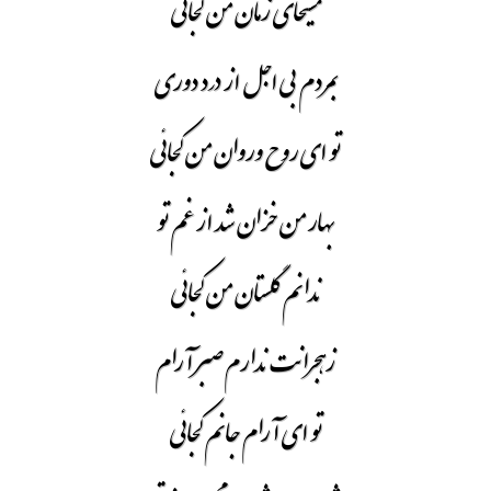
مسیحای زمان من کجائی
بمردم بی اجل از درد دوری
تو ای روح وروان من کجائی
بهار من خزان شد از غم تو
ندانم گلستان من کجائی
زهجرانت ندارم صبر آرام
تو ای آرام جانم کجائی