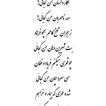
نگار دلستان من کجائی !
مه نامهربان من کجائی !
ز هجران تلخ کامم همچو فرهاد
بت شیرین دهان من کجائی
چو قمری میکنم فریاد و فغان
سهی سرو چمان من کجائی
شده عمری که بیمار و خرابم