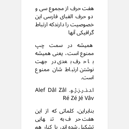
هفت حرف از مجموع سی و
دو حرف الفبای فارسی
این
خصوصیت را دارندکه ارتباط
گرافیکی آنها
همیشه در سمت چپ
ممنوع است،
یعنی همیشه
با حرف بعدی
در جهت
نوشتن ارتباط شان ممنوع
است.
ا.د.ذ.ر.ز.ژ.و. Alef Dâl Zâl
Ré Zé Jé Vâv
بنابراین،
کلماتی که از این
هفت حرف به تنهایی
تشکیل شده‌اند،
با کنار هم