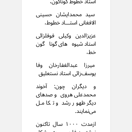
استاد خطوط گوناگون،
سید محمدایشان حسینی
الافغانی استـــاد خطوط،
عزیزالدین وکیلی فوفلزائی
استاد شیوه‌های گوناگون
خط،
میرزا عبدالغفارخان وفا
یوسف‌زائی استاد نستعلیق
و دیگران چون: آخوند
محمدعلی هروی
و صدهای
دیگر ظهور رشد و تکامـل
می‌نمایند.
ازمدت ۱۰۰۰ سال تاکنون