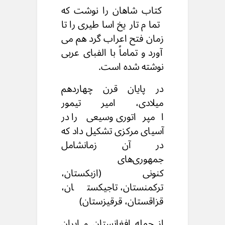
کتاب شاهان را نوشت که
تمام تاریخ اساطیری را
تا
زمان فتح اعراب گرد هم می
آورد
و تماماً با الفبای عربی
نوشته شده است.
در پایان قرن چهاردهم
میلادی،
امیر تیمور
امپراتوری وسیعی را در
آسیای مرکزی
تشکیل داد که
در آن زمانشامل
جمهوری‌های
کنونی
(ازبکستان،
ترکمنستان، تاجیکستان،
قزاقستان، قرقیزستان)
از جمله افغانستان و ایران