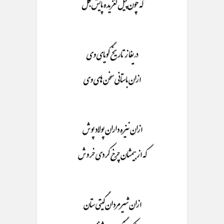
که چون پیل لغزیده پایش بگل
دریغا ز تاریخ گویای وی
ازان باستانی سخن های وی
ازان نیزه داران پولاد پوش
که از بیمشان چرخ کردی خروش
ازان شیر مردان گیتی ستان