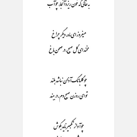
به خاکی که خون ریزد آنجا، چو آب
میفروز ای ماه، دیگر چراغ
مخند ای گل صبح، در صحن باغ
چو گلبانگ آذان نباشد بلند
تو ای روزن صبح دم، در ببند
چو آواز تکبیر ناید بگوش