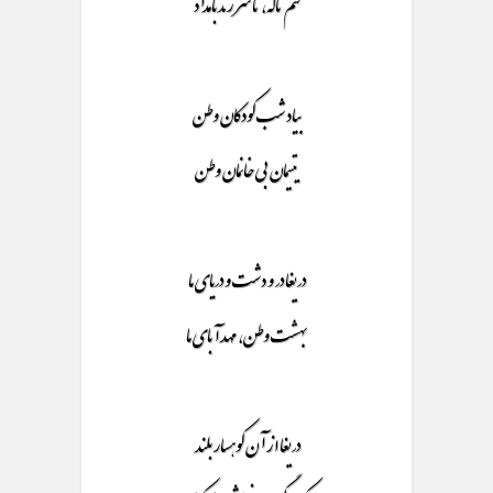
کنم ناله، تا سر زند بامداد
بیاد شب کودکان وطن
یتیمان بی خانمان وطن
دریغا در و دشت و دریای ما
بهشت وطن، مهد آبای ما
دریغا از آن کوهسار بلند