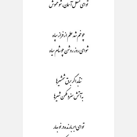
تو ای مشعل آسمان، شو خموش
چو خم شد علم از فراز سپاه
شو ای روز روشن چو شام سیاه
نتابد اگر برق شمشیرها
به آتش سزد مکمن شیرها
تو ای ابر بارنده در نو بهار