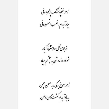
ز هر غنچۀ خشک پژمرده ئی
بیاد آیدم، قلب افسرده ئی
ز بوی گل و اهتزاز گیاه
شود روز روشن به چشمم سیاه
زهر سرخ برگی ، به صحن چمن
به یاد آیدم کشت گان وطن