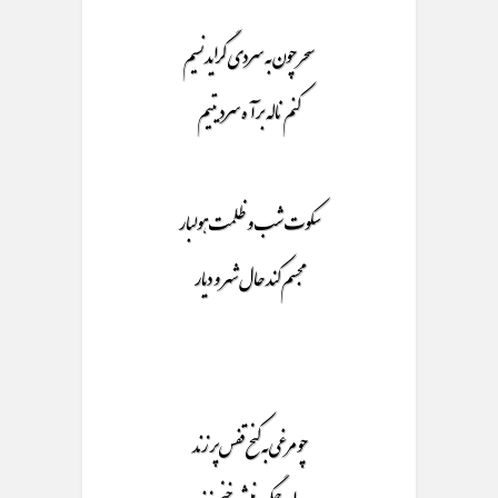
سحر چون به سردی گراید نسیم
کنم ناله بر آه سرد یتیم
سکوت شب و ظلمت هولبار
مجسم کند حال شهر و دیار
چو مرغی به کنح قفس پر زند