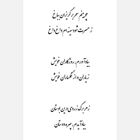
چو بینم سحر بر گریزان بباغ
ز حسرت شود سینه ام داغ داغ
بیاد آورم، روزگاران خویش
ز یاران و از غمگساران خویش
ز هر برگ زردی درین بوستان
بیاد آیدم، چهره دوستان