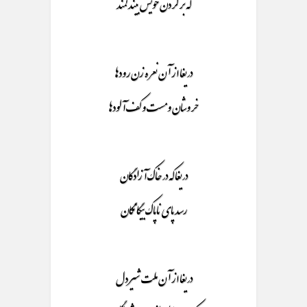
که بر گردن خویش بیند کمند
دریغا از آن نعره زن رودها
خروشان و مست و کف آلودها
دریغا که در خاک آزادگان
رسد پای ناپاک بیگانگان
دریغا از آن ملت شیر دل