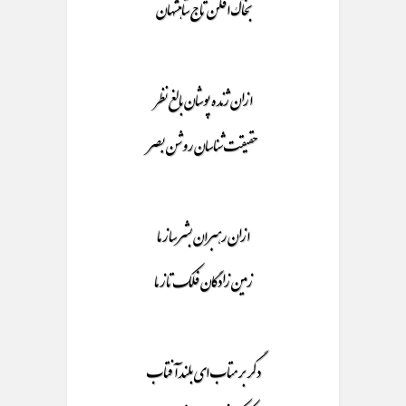
بخاک افگن تاج شاهنشهان
ازان ژنده پوشان بالغ نظر
حقیقت شناسان روشن بصر
ازان رهبران بشر ساز ما
زمین زادگان فلک تاز ما
دگر بر متاب ای بلند آفتاب