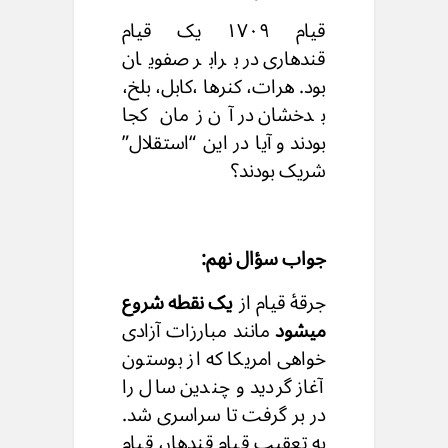
قیام ۱۷۰۹ یک قیام
قندهاری در برابر صفویان
بود. هرات، کنرها ،کابل، بلخ،
بدخشان در آن زمان کجا
بودند و آیا در این “استقلال”
شریک بودند؟
جواب سؤال نهم:
جرقهٔ قیام از
یک نقطه شروع
میشود
مانند مبارزات آزادی
خواهی امریکا که از بوستون
آغاز گردید و چندین سال را
در بر گرفت تا سراسری شد.
به تعقیب قیام قندهار، قیام