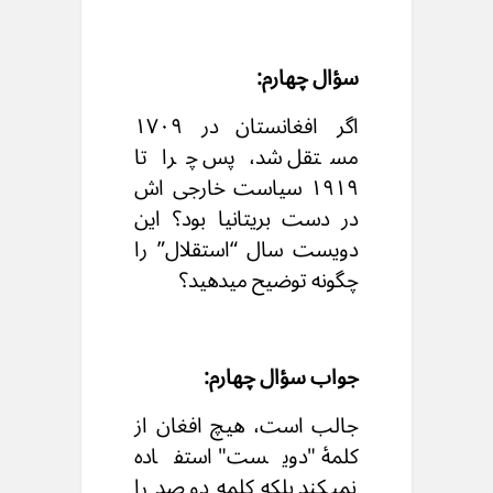
سؤال چهارم:
اگر افغانستان در ۱۷۰۹
مستقل شد، پس چرا تا
۱۹۱۹ سیاست خارجی اش
در دست بریتانیا بود؟ این
دویست سال “استقلال” را
چگونه توضیح میدهید؟
جواب سؤال چهارم:
جالب است، هیچ افغان از
کلمهٔ "دویست" استفاده
نمیکند بلکه کلمه دو صد را