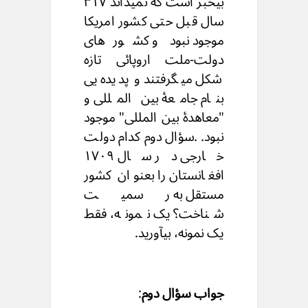
بیخبر است که نمیداند ۳۱۷
سال قبل حتی کشور امریکا
موجود نبود و کشورهای
دولت-ملت اروپائی تازه
شکل میگرفتند و پدیده یی
بنام جامعهٔ بین المللی و
"معاهدۀ بین المللی" موجود
نبود. .سؤال دوم کدام دولت
خارجی در سال ۱۷۰۹
افغانستان را بعنوان کشور
مستقل به رسمیت
شناخت؟ یک نمونه، فقط
یک نمونه، بیآورید.
جواب سؤال دوم
: