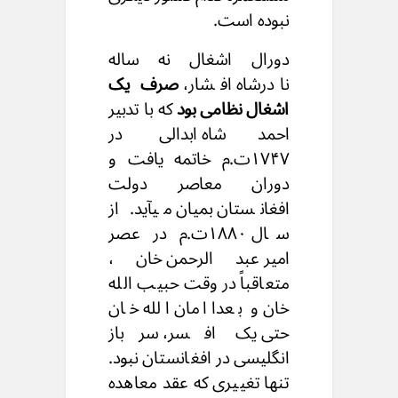
نبوده است.
دورال اشغال نه ساله
نادرشاه افشار،
صرف یک
اشغال نظامی بود
که با تدبیر
احمدشاه ابدالی در
۱۷۴۷ت.م خاتمه یافت و
دوران معاصر دولت
افغانستان بمیان میآید. از
سال ۱۸۸۰ت.م در عصر
امیر عبدالرحمن خان،
متعاقباً در وقت حبیب الله
خان و بعدا امان الله خان
حتی یک افسر، سرباز
انگلیسی در افغانستان نبود.
تنها تغییری که عقد معاهده