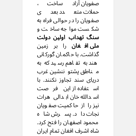
صفویان آزاد ساخت،
حملات متعدد بعدی
صفویان را در حوالی فراه به
شکست مواجه ساخت و
سنگ تهداب اولین دولت
ملی افغان
را بر زمین
گذاشت. با حاکمان گورکانی
هند به تفاهم رسید که به
مناطق پشتوننشین غرب
دریای سند تجاوز نکنند. با
استفاده از این فرصت
اسدالله خان ابدالی هرات
نیز را از حاکمیت صفویان
نجات داد. پسرش شاه
محمود اصفهان را فتح کرد.
شاه اشرف افغان تمام ایران