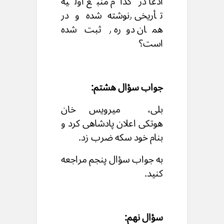
ادعا در کدام منبع اولیۀ
تأریخی ٫نوشته شده و در
همان دوره ٫ ثبت شده
است؟
جواب سؤال هشتم:
بلی،
میرویس خان
هوتکی
اعلان پادشاهی کرد و
بنام خود سکه ضرب زد.
به جواب سؤال پنجم مراجعه
کنید.
سؤال نهم: