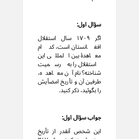
سؤال اول:
اگر ۱۷۰۹ سال استقلال
افغانستان است، کدام
معاهدۀ بین المللی این
استقلال را به رسمیت
شناخته؟ نام آن معاهده،
طرفین آن و تأریخ امضأیش
را بگوئید، ذکر کنید.
جواب سؤال اول:
این شخص آنقدر از تأریخ