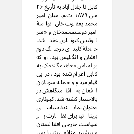
کابل تا جلال آباد به تأریخ ۲۶
می ۱۸۷۹ ت.م. میان امیر
محمد یعقوب خان نواسۀ
امیر دوستمحمدخان و «سر
لوئیس کیوناری عقد شد.
حادثۀ کلیدی درجنگ دوم
افغان و انگلیس بود. او که
بر اساس معاهده گندمک به
کابل اعزام شده بود، در پی
قیام مردم و حمله سربازان
افغان به اقامتگاهش در
بالاحصار کشته شد. کیوناری
بعنوان نمایندۀ سیاسی
بریتانیا برای نظارت بر
سیاست خارجی افغانستان
و پیشبرد منافع بریتانیا پس