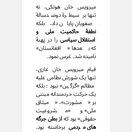
میرویس خان هوتکی، نه
تنها بر سیطرهٔ دوصدسالهٔ
صفویان پایان داد، بلکه
نطفهٔ حاکمیت ملی و
استقلال سیاسی
را در پهنۀ
که بعدها «افغانستان»
نامیده شد، غرس نمود.
قیام میرویس خان غازی،
تنها یک شورش نظامی علیه
مظالم «گرگین» نبود؛ بلکه
یک حرکت خردمندانه مبتنی
بر «مشورت»، «میثاق
ملی» و «مشروعیت
حقوقی» بود که
از بطن جرگه
های مردمی
برخاسته بود.