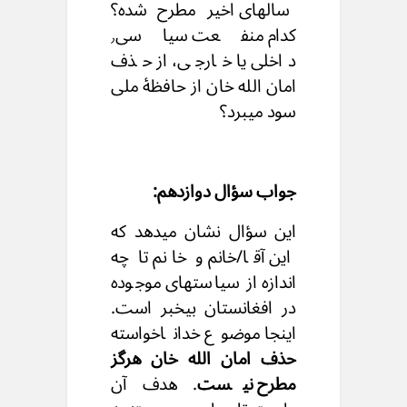
سالهای اخیر مطرح شده؟
کدام منفعت سیاسی٫
داخلی یا خارجی، از حذف
امان الله خان از حافظۀ ملی
سود میبرد؟
جواب سؤال دوازدهم:
این سؤال نشان میدهد که
این آقا/خانم و خانم تا چه
اندازه از سیاستهای موجوده
در افغانستان بیخبر است.
اینجا موضوع خداناخواسته
حذف امان الله خان هرگز
مطرح نیست
. هدف آن