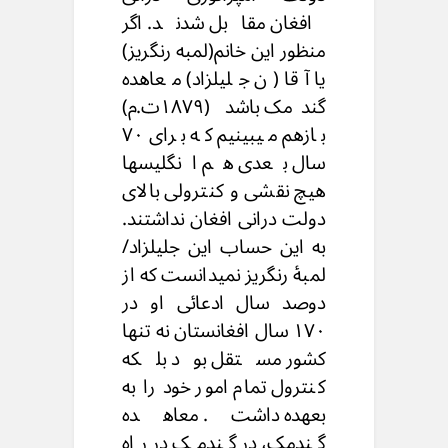
افغان مقابل شدند. اگر
منظور این خانم(لمبه رنگریز)
یا آقا (ن جلیلزاد) معاهده
گندمک باشد (۱۸۷۹ت.م)
بازهم میبینیم که برای ۷۰
سال بعدی هم انگلیسها
هیچ نقشی و کنترولی بالای
دولت درانی افغان نداشتند.
به این حساب این جلیلزاد/
لمبهٔ رنگریز نمیدانست که از
دوصد سال ادعائی او در
۱۷۰ سال افغانستان نه تنها
کشور مستقل بود بلکه
کنترول تمام امور خود را به
بعهده داشت. معاهده
گندمک، در گندمک در راه