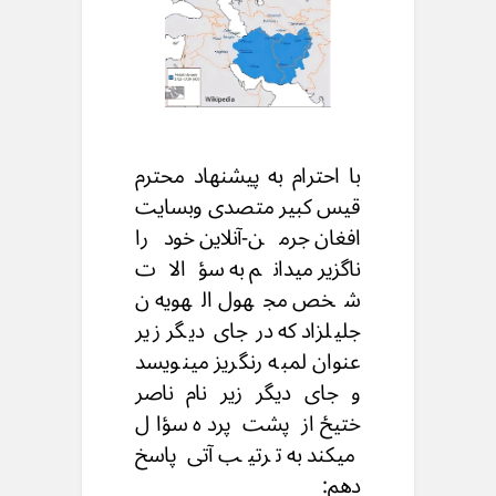
با احترام به پیشنهاد محترم
قیس کبیر متصدی وبسایت
افغان جرمن-آنلاین خودرا
ناگزیر میدانم به سؤالات
شخص مجهول الهویه ن
جلیلزاد که در جای دیگر زیر
عنوان لمبه رنگریز مینویسد
و جای دیگر زیر نام ناصر
ختیځ از پشت پرده سؤال
میکند به ترتیب آتی پاسخ
دهم: