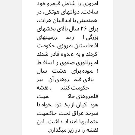
امروزی را شامل قلمرو خود
ساخت. دولتهای هوتکی، در
همدستی با ابدالیان هرات،
برای ۲۶ سال بالای بخشهای
بزرگی از سرزمینهای
افغانستان امروزی حکومت
کردند و به علاوه قادر شدند
امپراتوری صفوی را ساقط
نموده برای هشت سال
بالای قلمروهای آن نیز
حکومت کنند. نقشه
قلمروهای حاکمیت
هوتکیان از پختونخواه تا
سرحد عراق تحت حاکمیت
عثمانیها امتداد داشت. این
نقشه را در زیر میگذارم.