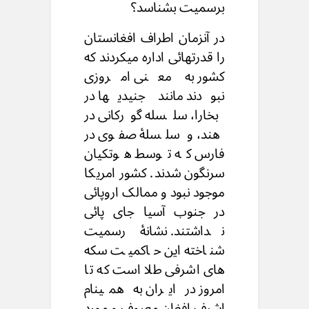
برسمیت بشناسد؟
در آنزمان اطراف افغانستان
را قدرتهائی اداره میکردند که
کشور به معنی امروزی
نبودند مانند جنیدیها در
بخارا، سلسله گورکانی در
هند، و سلسلهٔ صفوی در
فارس که توسط هوتکیان
سرنگون شدند. کشور امریکا
موجود نبود و ممالک اروپائی
در جنوب آسیا جای پائی
نداشتند. نشانهٔ رسمیت
شناخته این حاکمیت سکه
های اشرفی طلا است که تا
امروز در ایران به همینام
اشرف افغان معروف و مورد