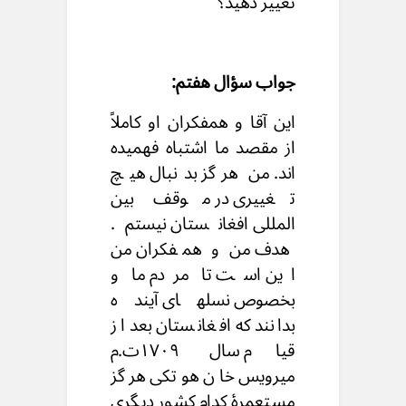
تغییر دهید؟
جواب سؤال هفتم:
این آقا و همفکران او کاملاً
از مقصد ما اشتباه فهمیده
اند. من هرگز بدنبال هیچ
تغییری در موقف بین
المللی افغانستان نیستم.
هدف من و همفکران من
این است تا مردم ما و
بخصوص نسلهای آینده
بدانند که افغانستان بعد از
قیام سال ۱۷۰۹ت.م
میرویس خان هوتکی هرگز
مستعمرهٔ کدام کشور دیگری