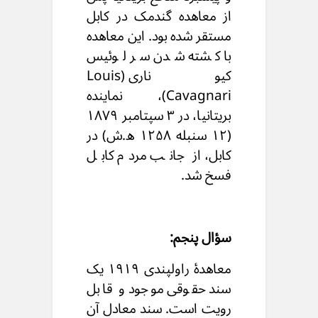
از معاهده گندمک در کابل
مستقر شده بود. این معاهده
با کشته شدن سر لوئیس
کیوناری (Louis
Cavagnari)، نماینده
بریتانیا، در ۳ سپتامبر ۱۸۷۹
(۱۲ سنبله ۱۲۵۸ ه.ش) در
کابل، از جانب مردم کابل
فسخ شد.
سؤال پنجم:
معاهدۀ راولپندی ۱۹۱۹ یک
سند حقوقی موجود و قابل
رویت است. سند معادل آن