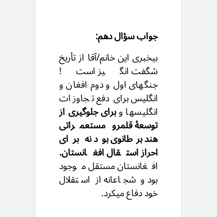
جواب سؤال دهم:
بیخبری این خانم/آقا از تأریخ
شگفت انگیز است!
جنگهای اول و دوم افغان و
انگلیس برای دفع تجاوزات
انگلیسها و
برای جلوگیری از
توسعهٔ قلمرو مستعمراتی
هند برطانوی بود نه برای
احراز استقال افغانستان.
افغانستان مستقل موجود
بود و شجاعانه از استقلال
خود دفاع میکرد.