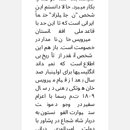
بکار میبرد. حالا دانستم این
شخص "ن جلیلزاد" حتماً
ایرانی است که تا این حد با
قاعد ملی افغانستان
میرویس خان نامدار در
خصومت است. باز هم این
شخص آنقدر از تأریخ بی
اطلاع است که نمیداند
انگلیسیها برای اولینبار صد
سال بعد از قیام میرویس
خان هوتکی یعنی در سال
۱۸۰۹ ت.م رسما با اعزام
سفیر در وجود مونت
ستیوارت الفونستون به
دربار شاه شجاع در پشاور با
دولت امپراتوری درانی