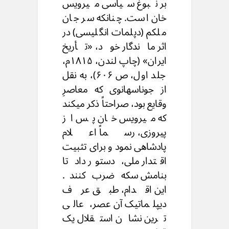
بر نبوغ سیاسی میرویس
خان است. چنانکه سر جان
ملکم (دپلمات انگلیسی) در
اثر ماندگار خود، «تأریخ
ایران» (چاپ لندن، ۱۸۱۵م،
جلد اول، ص ۶۰۶)، به نقل
از جوناسهانوی که معاصرِ
وقایع بود، صراحتاً ذکر میکند
که میرویس خان پس از
پیروزی، رسماً اعلام
پادشاهی نمود و برای تثبیت
اقتدار ملی، دستور داد تا
بنامش سکه ضرب کنند.
این اقدام، طبق عرف
دیپلماتیک آن عصر، عالی
ترین نشان استقلال یک