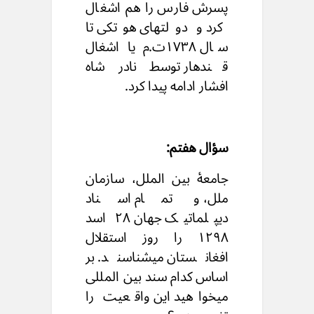
پسرش فارس را هم اشغال
کرد و دولتهای هوتکی تا
سال ۱۷۳۸ت.م یا اشغال
قندهار توسط نادر شاه
افشار ادامه پیدا کرد.
سؤال هفتم:
جامعۀ بین الملل، سازمان
ملل، و تمام اسناد
دیپلماتیک جهان ۲۸ اسد
۱۲۹۸ را روز استقلال
افغانستان میشناسند. بر
اساس کدام سند بین المللی
میخواهید این واقعیت را