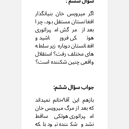
سؤال ششم :
اگر میرویس خان بنیانگذار
افغانستان مستقل بود، چرا
بعد از مرگش امپراتوری
هوتکی فروپاشید و
افغانستان دوباره زیر سلطه
های مختلف رفت؟ استقلال
واقعی چنین شکننده است؟
جواب سؤال ششم:
بازهم این آقا/خانم نمیداند
که بعد از مرگ میرویس خان
امپراتوری هوتکی ساقط
نشد و شکننده نبود بلکه