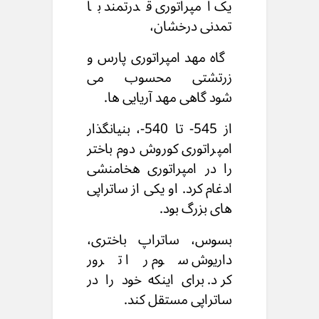
یک امپراتوری قدرتمند با
تمدنی درخشان،
گاه مهد امپراتوری پارس و
زرتشتی محسوب می
شود
گاهی مهد آریایی ها.
از 545- تا 540-، بنیانگذار
امپراتوری کوروش دوم
باختر
را در امپراتوری هخامنشی
ادغام کرد.
او یکی از ساتراپی
های بزرگ بود.
بسوس، ساتراپ باختری،
داریوش سوم را ترور
کرد.
برای اینکه خود را در
ساتراپی مستقل کند.