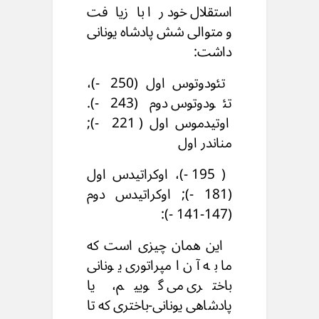
استقلال خود را بازیافت
و
متوالی شش پادشاه یونانی
داشت:
تئودوتوس اول (250 -)،
تئودوتوس دوم (243 -).
اوتیدموس اول ( 221 -);
مناندر اول
( 195 -)، اوکراتیدس اول
(181 -); اوکراتیدس دوم
(147-141 -):
این همان چیزی است که
ما به آن امپراتوری یونانی
باختری می گوییم،
یا
پادشاهی یونانی-باختری که تا