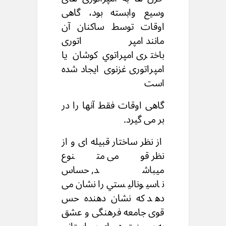
وسیع وابسته بود،
گاهی
اوقات توسط ساکنان آن
مانند امپراتوری
باختری
امپراتوي کوشان یا
امپراتوری غزنوی ایجاد شده
است
گاهی اوقات فقط آنها را در
بر می گیرد.
از نظر ساختار قبیله ای و از
نظر قومی متنوع
ميباشد,
حساس
ناسيوناليستي را نشان می
دهد
که نشان دهنده حس
قوی جامعه فرهنگی
و عشق