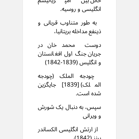
حائل بین امپریالیسم
انگلیسی و روسیه.
به طور متناوب قربانی و
ذینفع مداخله بریتانیا،
دوست محمد خان در
جریان جنگ اول افغانستان
و انگلیس (1839-1842)
چودجه الملک (چودجه
الملک) [1839] جایگزین
شده است.
سپس، به دنبال یک شورش
و ویرانی
از ارتش انگلیسی الکساندر
برنز (1842)،