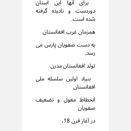
برای آنها این استان
دوردست و نادیده گرفته
شده است.
همزمان غرب افغانستان
به دست صفویان پارس می
رسد.
تولد افغانستان مدرن
بنیاد اولین سلسله ملی
افغانستان
انحطاط مغول و تضعیف
صفویان
در آغاز قرن 18،