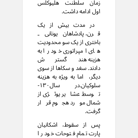
زمان سلطنت هلیوکلس
اول ادامه داشت.
در مدت بیش از یک
قرن،
پادشاهان یونانی ـ
باختری از یک سو محدودیت
های امپراتوری خود را
به
هزینه هند گسترش
دادند.
سغد و سکاها از سوی
دیگر،
اما به ویژه به هزینه
سلوکیان.
در سال۱۳۰-
توسط عشایر یوئژی از
شمال مورد هجوم قرار
گرفت.
پس از سقوط،
اشکانیان
پارت تمام فتوحات خود را