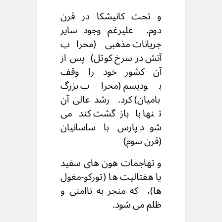
و تحت کانیشکا در قرن
دوم.
علیرغم وجود سایر
جریانات مذهبی (محراب
آتش در سرخ کوتل)
پس از
آن کشور خود را وقف
بودیسم (محراب بزرگ
بامیان) کرد.
رشد عالی آن
تنها با بازگشت کند می
شود
پارس با ساسانیان
(قرن سوم)
و تهاجمات هون های سفید
یا هفتالیت ها (تورکو-مغول
ها)،
که منجر به ناامنی و
ظلم می شود.