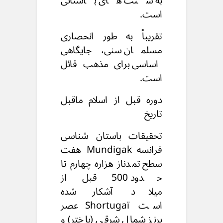
به سنت های باستانی
است.
تقریباً به طور انحصاری
مسلمان سنی،
جایگاهی
اساسی برای مذهب قائل
است.
دوره قبل از اسلام
ماقبل
تاریخ
تحقیقات باستان شناسی
فرانسه
Mundigak
هفت
سطح تمدن
از هزاره چهارم تا
حدود 500 قبل از
میلاد
آشکار شده
است
Shortugaï
عصر
برنز شمال شرقی (باختر)
و