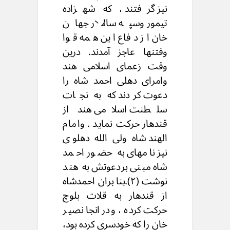
نیز گرفتند ، که شهزاده
تیمور وسپه سالار جهان
خان از دفاع این همه قوا
وفتنها عاجز آمدند. درین
وقت زعمای اسلامی هند
وامرای دهلی احمد شاه را
دعوت کردند که به نجات
سلطنت اسلامی هند از
قندهار حرکت نماید . وامام
الهند شاه ولی الله دهلوی
نیز نامهای به حضور احمد
شاه مبنی بردعوتش به هند
نوشت (۲).بنا بران احمدشاه
از قندهار به قلات بلوچ
حرکت کرده ، ودرانجا نصیر
خان را که خودسری کرده بود،