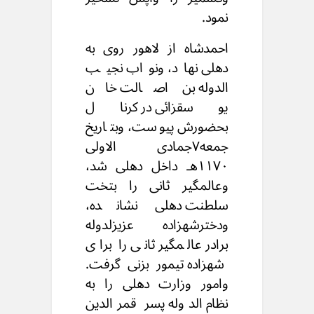
نمود.
احمدشاه از لاهور روی به
دهلی نهاد، ونواب نجیب
الدوله بن اصالت خان
یوسقزائی در کرنال
بحضورش پیوست، وبتاریخ
جمعه۷جمادی الاولی
۱۱۷۰هـ داخل دهلی شد،
وعالمگیر ثانی را بتخت
سلطنت دهلی نشانده،
ودخترشهزاده عزیزلدوله
برادر عالمگیر ثانی را برای
شهزاده تیمور بزنی گرفت.
وامور وزارت دهلی را به
نظام الدوله پسر قمرالدین