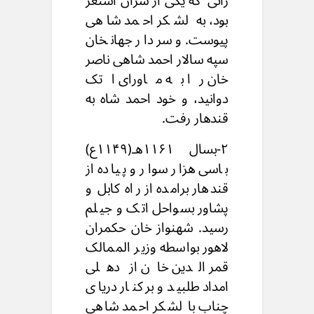
زائی که یکی از سران اشنغر
بود، به لشکر احمد شاهی
پیوست. و سردار جهانخان
سپه سالار احمد شاهی ناصر
خان را به ماورای اتک
دوانید، و خود احمد شاه به
قندهار رفت.
۲-بسال ۱۱۶۱هـ(۱۱۴۹ع)
باسی هزار سوار و پیاده از
قندهار برامده از راه کابل و
پشاور بسواحل اتک و جیلم
رسید. شهنواز خان حکمران
لاهور بواسطه وزیر الممالک
قمر الدین خان از دهلی
امداد طلبید و برکنار دریای
چناب با لشکر احمد شاهی