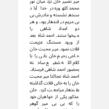
میر نصیر خان نزد میان نور
محمد کلهوره در خدا آباد
سندهـ نشسته و مادرش بی
بی مریم در قندهار بود، و هر
دو امداد شاهی را
میخواستند. احمد شاه بعد
از ورود مستنگ عزیمت
قلات نمود. میر محبت خان
حاجی رحیم خان بابی را با
کلام الله شفیع ساخته
بحضور احمد شاهی فرستاد.
احمد شاه عجالتا میر محبت
خان را به خانی قلات گذاشته
بقندهار مراجعت کرد. خان
مذکور یکی از خواهران خود
را که بی بی میر گوهر