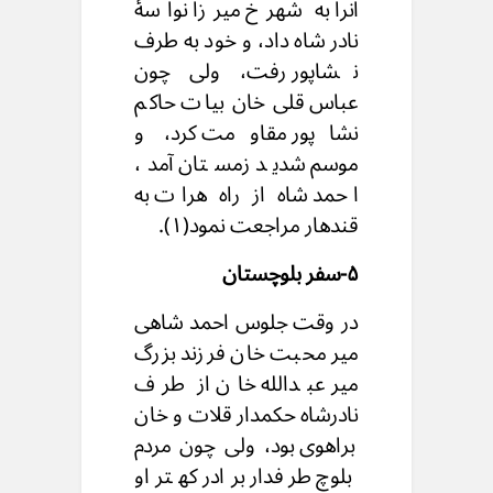
انرا به شهرخ میرزا نواسۀ
نادر شاه داد، و خود به طرف
نشاپور رفت، ولی چون
عباس قلی خان بیات حاکم
نشاپور مقاومت کرد، و
موسم شدید زمستان آمد،
احمد شاه از راه هرات به
قندهار مراجعت نمود(۱).
۵-سفر بلوچستان
در وقت جلوس احمد شاهی
میر محبت خان فرزند بزرگ
میر عبدالله خان از طرف
نادرشاه حکمدار قلات و خان
براهوی بود، ولی چون مردم
بلوچ طرفدار برادر کهتر او