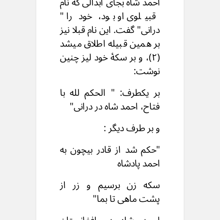
احمد شاه بجای ابدالی که نام
قبیلوی او بود، خود را "
درانی" گفت. این نام قبلا نیز
بر همین قبیله اطلاق میشد
(۲)، و بر سکۀ خود لیز چنین
نوشت:
بر یکطرف: " الحکم لله با
فتاح، احمد شاه در درانی"
و بر طرف دیگر :
"حکم شد از قادر بیچون به
احمد پادشاه
سکه زن برسیم و زر از
پشت ماهی تا بما"