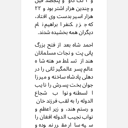
و ۲ لک گاو و پنجصد فیل
و چندین هزار اشتر بود و ۲۲
هزار اسیر بدست وی افتاد،
که جز یکنفر ابراهیم نام
دیگران همه بخشیده شدند.
احمد شاه بعد از فتح بزرگ
پانی پت و نجات مسلمانان
هند از تسلط مرهته شاه
عالم پسر عالمگیر ثانی را در
دهلی پادشاه ساخته و میرزا
جوان بخت پسرش را نایب
السطنه و نواب شجاع
الدوله را به لقب فرزند خان
و رستم هند، و زیر اعظم و
نواب نجیب الدوله افغان را
سپه ساار مقرر نموده و