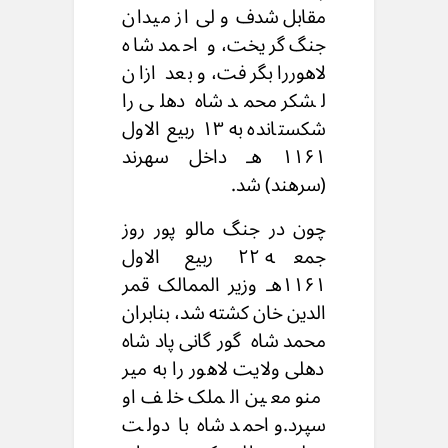
مقابل شدف و لی از میدان
جنگ گریخت، و احمد شاه
لاهوررا بگرفت، و بعد ازان
لشکر محمد شاه دهلی را
شکستانده به ۱۳ ربیع الاول
۱۱۶۱ هـ داخل سهرند
(سرهند) شد.
چون در جنگ مالو پور روز
جمعه ۲۲ ربیع الاول
۱۱۶۱هـ وزیر الممالک قمر
الدین خان کشته شد، بنابران
محمد شاه گورگانی پادشاه
دهلی ولایت لاهور را به میر
منو معین الملک خلف او
سپرد.و احمد شاه با دولت