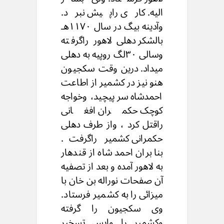
الیه. کاری راپیش نبرد.
وآدینه بیگ در سال ۱۱۷۰هـ
بالشکر دهلی لاهور راگرفته
وسالی ۳۰لگ روپیه به دهلی
میداد. درین وقت سکجیون
هنو نیز در کشمیر از اطاعت
احمدشاه سر پیچید، وخواجه
کوچک حکمران افغانی
راقتل کرد ، واز طرف دهلی
حکمرانی کشمیر راگرفت.
بنا بران احمد شاه از قندهار
به لاهور آمده و بعد از تصفیه
آن صفحات نوراله بن خان با
میزائی را به کشمیر فرستاد.
وی سکجیون را گرفته
وکشمیر را واپس تسخیر