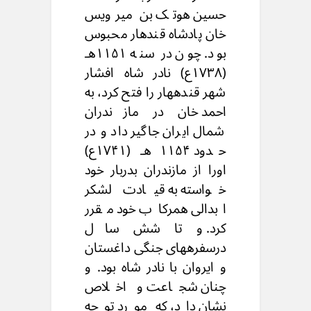
حسین هوتک بن میرویس
خان پادشاه قندهار محبوس
بود. چون در سنه ۱۱۵۱هـ
(۱۷۳۸ع) نادر شاه افشار
شهر قندههار را فتح کرد، به
احمد خان در مازندران
شمال ایران جاگیر داد و در
حدود ۱۱۵۴ هـ (۱۷۴۱ع)
اورا از مازندران بدربار خود
خواسته به قیادت لشکر
ابدالی همرکاب خود مقرر
کرد. و تا شش سال
درسفرههای جنگی داغستان
و ایروان با نادر شاه بود. و
چنان شجاعت و اخلاص
نشان داد، که مورد توجه