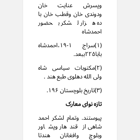
وپسرش عنایت خان
ودوندی خان وقطب خان با
ده هزار لشکر بحضور
احمدشاه
(۱)سراج ۱-۱۹،احمدشاه
بابا۲۲۵ببعد.
(۲)مکتوبات سیاسی شاه
ولی الله دهلوی طبع هند .
(۳)تاریخ بلوچستان ۱۹۶.
تازه نوای معارک
پیوستند. وتمام لشکر احمد
شاهی از قندهار وپشاور
وبلوچ وافغانان هندتا