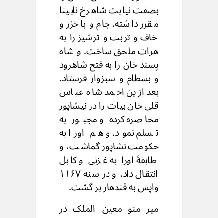
بصفت نیابت شاهرخ نابینا
مقرر داشته، جام و باخزر و
خاف و تربت و ترشیز را به
هرات ملحق ساخت. و شاه
پسند خان را به فتح شاهرود
و بسطام و سبزوار فرستاد.
بعد ازین احمد شاه عباس
قلی خان بیات را در نیشاپور
محاصره کرده و مجبور به
تسلم نمود. و هم اورا به
حکومت نشاپور گماشت، و
طایفۀ اورا به غزنی و کابل
انتقال داد، و در سنه ۱۱۶۷
واپس به قندهار بر گشت.
میر منو معین الملک در