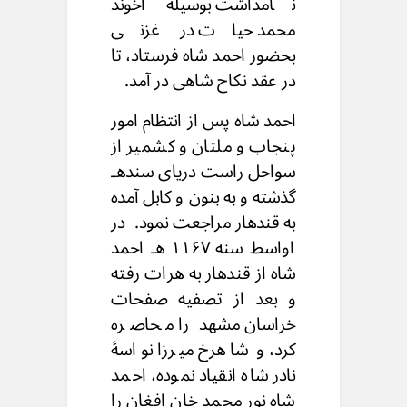
نامداشت بوسیلۀ آخوند
محمد حیات در غزنی
بحضور احمد شاه فرستاد، تا
در عقد نکاح شاهی در آمد.
احمد شاه پس از انتظام امور
پنجاب و ملتان و کشمیر از
سواحل راست دریای سندهـ
گذشته و به بنون و کابل آمده
به قندهار مراجعت نمود. در
اواسط سنه ۱۱۶۷ هـ احمد
شاه از قندهار به هرات رفته
و بعد از تصفیه صفحات
خراسان مشهد را محاصره
کرد، و شاهرخ میرزا نواسۀ
نادر شاه انقیاد نموده، احمد
شاه نور محمد خان افغان را