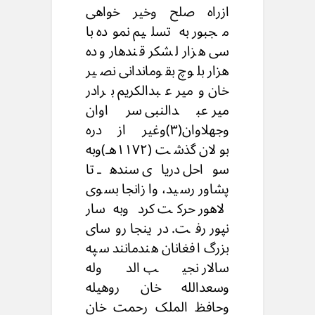
ازراه صلح وخیر خواهی
مجبور به تسلیم نموده با
سی هزار لشکر قندهار وده
هزار بلوچ بقوماندانی نصیر
خان ومیر عبدالکریم برادر
میر عبدالنبی سراوان
وجهلاوان(۳)وغیر از دره
بولان گذشت (۱۱۷۲هـ)وبه
سواحل دریای سندهـ تا
پشاور رسید، وازانجا بسوی
لاهور حرکت کرد وبه سار
نپور رفت. درینجا روسای
بزرگ افغانان هندمانند سپه
سالار نجیب الدوله
وسعدالله خان روهیله
وحافظ الملک رحمت خان