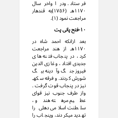
فرستاد . ودر اواخر سال
۱۱۷۰هـ (۱۷۵۶)به قندهار
مراجعت نمود (۱).
۱۰-فتح پانی پت
بعد ازانکه احمد شاه در
۱۱۷۰هـ از هند مراجعت
کرد ، در پنجاب فتنه های
جدیدی افتاد ، وغازی الدین
فیروز جنگ وآدینه بیگ
شورش کردند. وفرقه سکهـ
نیز در پنجاب قوت گرفت .
واز طرف جنوب نیز قوای
عظیم مرهته هندو ،
سلطنت اسلامی دهلی را
تهدید میکردند، وپنجاب را