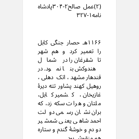
(۲)عمل صالح۲-۳۰۴پادشاه
نامه۱-۳۲۷
۱۱۶۶هـ حصار جنگی کابل
را تعمیر کرد و هم شهر
تاشقرغان را در شمال
هندوکش بنا نمود. در
قندهار مشهد، اتک دهلی،
روهیل کهند پشاور تته دیرۀ
غازیخان ، کشمیر کابل،
ملتان و هرات سکه زد، که
بران نشان رسمی دولت
احمد شاهی یعنی شمشیر
دو دم و خوشۀ گندم و ستاره
هم منقوش بود.