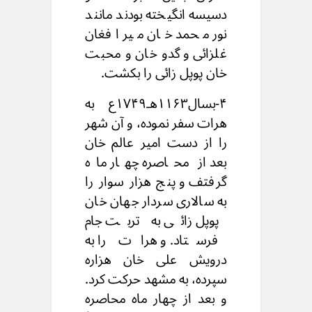
دسیسه انگیخته بودند مانند
نور محمد خان میر افغان
غلزائی و گدو خان و محبت
خان پوپل زائی را بکشت.
۴-بسال۱۱۶۳هـ۱۷۴۹ع به
هرات سفر نموده، و آن شهر
را از دست امیر عالم خان
بعد از محاصره چهار ماه
گرفتف و پنج هزار سوار را
به سالاری سردار جهان خان
پوپل زائی به تربت جام
فرستاد. و هرات را به
درویش علی خان هزاره
سپرده، به مشهد حرکت کرد.
و بعد از چهار ماه محاصره