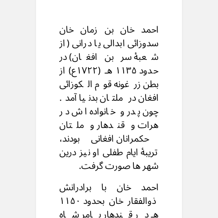
احمد خان بن زمان خان
سدوزائی ابدالی یا درانی (از
شعبۀ سر بن افغان) در
حدود ۱۱۳۵ هـ (۱۷۲۲ع) از
بطن زرغونه قوم الکوزائی
افغان در ملتان بدنیا آمد.
چون پدر و خانواده اش در
هرات و قندهار و ملتان
حکمرانان افغانی بودند،
تریبۀ ایام طفلی او نیز درین
شهر ها صورت گرفت.
احمد خان با برادرانش
ذوالفقار خان بحدود ۱۱۵۰
هـ در قندهار بامر شاه