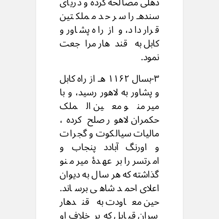
دهلی مصالحه کرده و دریای
سندهـ را سر حد مملکتین
قرار داد، و از راه پشاور و
کابل به قندهار مراجعت
نمود.
۳-بسال ۱۱۶۲ هـ از راه کابل
و پشاور به لاهور رسید، و با
میر منو معین الملک
حکمران لاهور صلح کرده،
مالیات سیالکوت و گجرات
و اورنگ آبادد پنجاب و
امرتسر را بر عهدۀ میر منو
گذاشته که هر سال به دیوان
اعلای احمد شاهی برساند.
حین معاودت به قندهار
سران قبایل که بر خلاف او