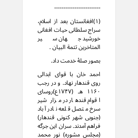
-------------------------
(۱)افغانستان بعد از اسلام،
سراج سلطانی حیات افغانی
خورشید جهان سیر
المتاخرین تتمة البیان .
بصور صلۀ خدمت داد.
احمد خان با قوای ابدالی
روی قندهار نهاد. و در رجب
۱۱۶۰ هـ (۱۷۴۷ع)روسای
اقوام قندهار در مزار شیر
سرخ متصل قلعه نادر آباد
(جنوبی شهر کنونی قندهار)
فراهم آمدند. سران این جرگه
(مجلس مشوره) نور محمد