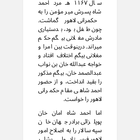
سال ۱۱۶۷ هـ مرد احمد
شاه پسرش میر مؤمن را به
حکمرانی لاهور گماشت.
چون طفل بود، بدستیاری
مادرش مغلانی بیگم حکم
میراند. درینوقت بین امرا و
مغلانی بیگم اختلاف افتاد و
خواجه عبدالله خان بن نواب
عبدالصمد خان، بیگم مذکور
را بقید انداخت، و از حضور
احمد شاهی مقام حکمرانی
لاهور را خواست.
اما احمد شاه امان خان
پوپلزائی برادر جهان خان
سپه سالار را به اصلاح امور
لاهور فرستاد. ولی بشار