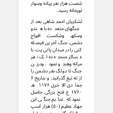
شصت هزار نفر پیاده وسوار
توپخانه رسید.
لشکریان احمد شاهی بعد از
جنگهای متعدده با هندو
وسکهـ وشکست افواج
دشمن، جنگ آخرین فیصله
کنی رادر میدان پانی پت با
عساکر متحده ده لک نفر
مراته وهندو نمود. ودرین
جنگ تا دولگ نفر دشمن را
از ته تیغ گذرانید، و بتاریخ ۶
جمادی الاخری ۱۱۷۶ هـ
۱۷۶۰ ع فتح بزرگی حاصل
نمود که غنایم جنگی این
جهاد عظیم (۵۰) هزار اسپ