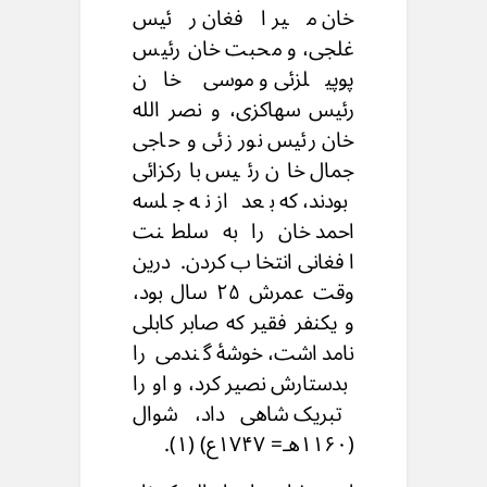
خان میر افغان رئیس
غلجی، و محبت خان رئیس
پوپیلزئی و موسی خان
رئیس سهاکزی، و نصر الله
خان رئیس نور زئی و حاجی
جمال خان رئیس بارکزائی
بودند، که بعد از نه جلسه
احمد خان را به سلطنت
افغانی انتخاب کردن. درین
وقت عمرش ۲۵ سال بود،
و یکنفر فقیر که صابر کابلی
نامداشت، خوشۀ گندمی را
بدستارش نصیرکرد، و اورا
تبریک شاهی داد، شوال
(۱۱۶۰هـ= ۱۷۴۷ع) (۱).