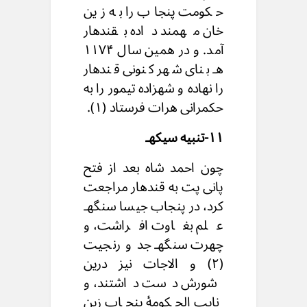
حکومت پنجاب را به زین
خان مهمند داده بقندهار
آمد. و در همین سال ۱۱۷۴
هـ بنای شهر کنونی قندهار
را نهاده و شهزاده تیمور را به
حکمرانی هرات فرستاد (۱).
۱۱-تنبیه سیکهـ
چون احمد شاه بعد از فتح
پانی پت به قندهار مراجعت
کرد، در پنجاب جیسا سنگهـ
علم بغاوت افراشت، و
چهرت سنگهـ جد و رنجیت
(۲) و الاجات نیز درین
شورش دست داشتند، و
نایب الحکومۀ پنجاب زین