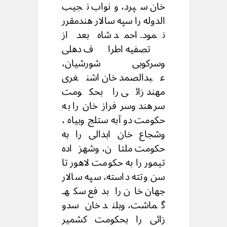
خان سپرد، ونواب نجیب
الدوله را سپه سالار هندمقرر
نمود. احمد شاه بعد از
تصفیه اطراف دهلی
وسرکوبی شورشیان،
عبدالصمد خان اشنغری
مهند زائی را بحکومت
سرهند وسر فراز خان را به
حکومت دو آبه ستلج وبیاه ،
وشجاع خان ابدالی را به
حکومت ملتان، وشهزاده
تیمور را به حکومت لاهور تا
سن وتته داسته، سپه سالار
جهان خان را بدفع سکهـ
گماشت، وبلند خان سدو
زائی را بحکومت کشمیر