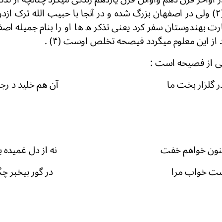
از اهل هرات بود .(۲) ولی در اصفهان بزرگ شده و در آنجا با حبیب الله ترک
رت بهندوستان سفر کرد یعنی تذکر ه ها او را بنام جمیله اصف
از این معلوم میگردد فیصحه تخلص اوست (۴) .
عی از فصیحه است :
ست در گلزار بخت ما آن هم خلید د رجگر 
نه از جنون خواهم خفت نه از دل غمیده بخو
ت ترگست خواب مرا در گور بیخبر چگونه 