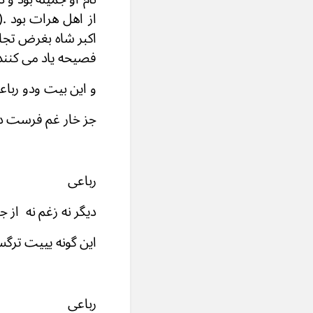
اکبر شاه بغرض تجا
فصیحه یاد می کنند 
و این بیت ودو ربا
جز خار غم فر
رباعی
دیگر نه زغم 
این گونه ییی
رباعی