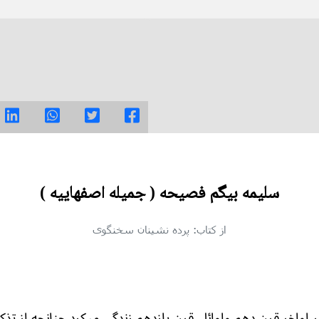
سلیمه بیگم فصیحه ( جمیله اصفهايیه )
از کتاب: پرده نشینان سخنگوی
در اواخر قرن دهم واوائل قرن یازدهم زندگی میکرد چنانچه از تذ