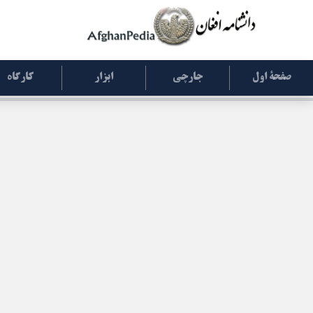
صفحۀ اول
جارچی
ابزار
کارگاه