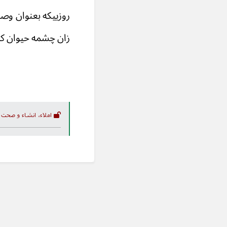
روزییکه بعن
زان چشمه حی
املاء، انشاء و صحت 