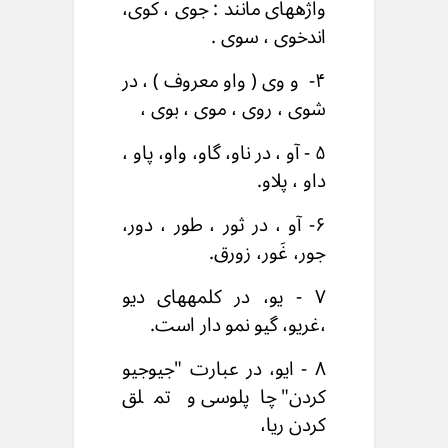
واژههای مانند : جوی ، کوی،
اندخوی ، سوی .
۴- و وی ( واو معروف ) ، در
شوی ، روی ، موی ، بوی ،
۵ - آو ، در ناو، گاو، واو، پاو ،
داو ، پلاو.
۶- آو ، در ثور ، طور ، دور،
جور، غَور، زورق.
۷ - یو، در کلمههای دیو
،غریو، گیو نمو دار است.
۸ - ايو، در عبارت "جیوجیو
کردن" چاپلوسی و تملق
کردن ريا،