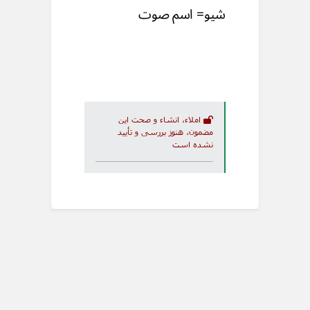
شيو= اسم صوت
املاء، انشاء و صحت این
مضمون، هنوز بررسی و تأیید
نشده است