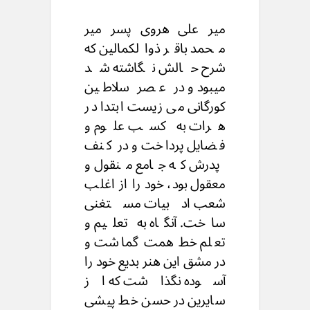
میر علی هروی پسر میر
محمد باقر ذوالکمالین که
شرح حالش نگاشته شد
میبود و در عصر سلاطین
کورگانی می زیست ابتدا در
هرات به کسب علوم و
فضایل پرداخت و در کنف
پدرش که جامع منقول و
معقول بود، خود را از اغلب
شعب ادبیات مستغنی
ساخت. آنگاه به تعلیم و
تعلم خط همت گماشت و
در مشق این هنر بدیع خود را
آسوده نگذاشت که از
سایرین در حسن خط پیشی