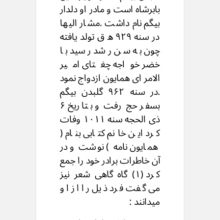
بابرشاه است و مادر او دلدار
بیگم نام داشت .مشار الیها
در سنه ۹۲۹ ه ق تولد یافته
چون به سن رشد رسید با
خضر خواجه چغتای امیر
الامر ای همایون ازدواج نمود
.در سنه ۹۶۲ گلبدن بیگم
بسفر حج رفت و بتاریخ ۶
ذی الحجه سنه ۱۰۱۱ وفات
کرد این خانم کتابی بنام (
همایون نامه ) نوشت و در
آن خاطرات برادر خود را جمع
کرد (۱) گاه گاهی شعر نیز
می گفت فرد ذیل را از او
میدانند :