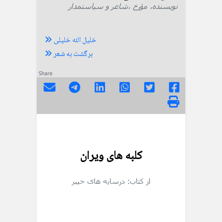
نویسنده، مؤرخ ،شاعر و سیاستمدار
خلیل الله خلیلی
برگشت به شعر
Share
کلبه های ویران
از کتاب: درسایه های خیبر