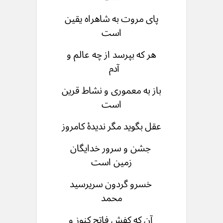
پای مروت به شاهراه یقین
است
هر که بپرسد از چه عالم و
آدم
باز به معموری و نشاط قرین
است
عقل بگوید مگر ندیدۀ کامروز
جشن و سرور خدایگان
زمین است
خسرو گردون سریرسید
محمد
آن که کفش فاتح کنوز و