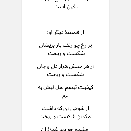
دفین است
از قصیدهٔ دیگر او:
بر رخ چو زلف یار پریشان
شکست و ریخت
از هر خمش هزار دل و جان
شکست و ریخت
کیفیت تبسم لعل لبش به
بزم
از شوخی ای که داشت
نمکدان شکست و ریخت
چشمم چو دید غمزۀ آن