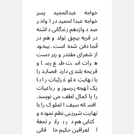
خواجه عبدالمجید پسر
خواجه عبدالحمید در اواخر
صد دوازدهم زندگانی داشته
در قریه بیچق تولد و هم در
آنجا دفن شده است. بیخود
از شعرای مقتدر و زبر دست
هرات است طبع رسا و
قریحه بلندی دارد قصاید را
با نهایت علو غزلیات را با
یک لهجه پرسوز و رباعیات
را با کمال لطف می نویسد.
افسانه سیف الملوک را با
نهایت شیرینی نظم نموده و
کتابی هم در برابر تحفة
العراقین حکیم خاقانی