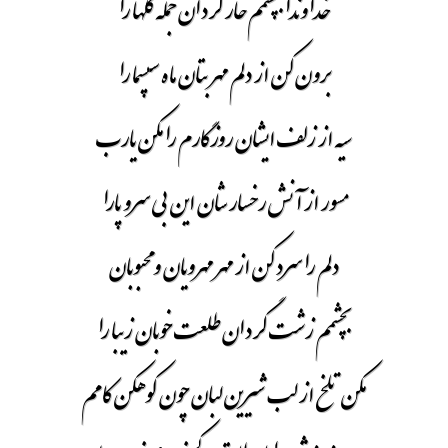
خداوندا بچشمم خار گردان جمله گلها را
برون کن از دلم مهر بتان ماه سپسما را
سیه از زلف ایشان روزگارم را مکن یارب
مسور از آنش رخسار شان این بی سرو پارا
دلم را سرد کن از مهر مهرویان و محبوبان
بچشمم زشت گردان طلعت خوبان زیبا را
مکن تلخ از لب شیرین لبان چون کوهکن کامم