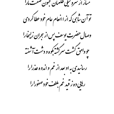
مساز از شرو لیلی طلعتان کجنون صفت مارا
تو آن شاهی که از ا انعام عام خود عطا کردی
وصال حضرت یوسف پس از هجران زلیخا را
چو وامق گشت سر گشته بکوه و دشت آشفته
رسانیدی به او بعد از غم و اندوه عذرا را
رهایی ده ز قید غم بلطف خود صفورا را