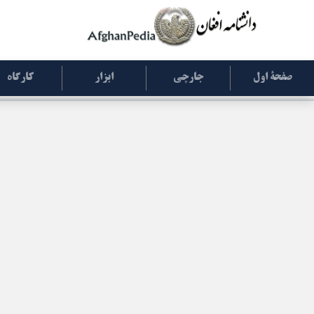
صفحۀ اول
جارچی
ابزار
کارگاه