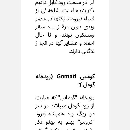
انرا در مبحث رود کابل دادیم
ذکر شده است. شاخه ئی از
قبیلۀ نیرومند پکتها در عصر
ویدی درین درۀ زیبا مستقر
ومسکون بودند و تا حال
احفاد و عشایر آنها در انجا ز
ندگانی دارند.
گومانی Gomati (رودخانه
گومل ):
رودخانه "گوماتی" که عبارت
از رود گومل میباشد در سر
دو ریگ وید همیشه بارود
"کرومو" پهلو به پهلو ذکر
شده و قریب یکدیگر هم