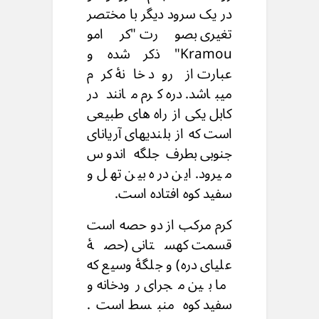
در یک سرود دیگر با مختصر
تغیری بصورت "کرامو
Kramou" ذکر شده و
عبارت از رود خانۀ کرم
میباشد. دره کرم مانند در
کابل یکی از راه های طبیعی
است که از بلندیهای آریانای
جنوبی بطرف جلگه اندوس
میرود. این دره بین تهل و
سفید کوه افتاده است.
کرم مرکب از دو حصه است
قسمت کهستانی (حصۀ
علیای دره) و جلگۀ وسیع که
ما بین مجرای رودخانه و
سفید کوه منبسط است.