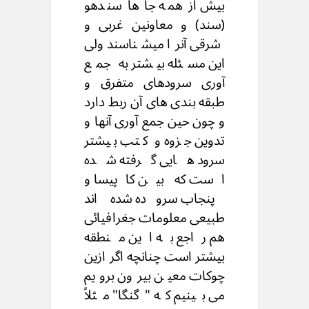
بیش از همه جا ها سندهو
(سند) و معاونین غربی و
شرقی آنرا میشناسند ولی
این مسئله بیشتر به جمع
آوری سرودهای متفرق و
طبقه بندی های آن ربط دارد
و چون حین جمع آوری آنها و
تدوین جزوه و کتب بیشتر
سرود هایی گرفته شده
است که بین کاپیسا و
پنجاب سروده شده اند
طبیعی معلومات جغرافیائی
هم راجع به این منطقه
بیشتر است چنانچه اگر ازین
چوکات معین بیرون برویم
می بینیم که "گنگا" مثلاً