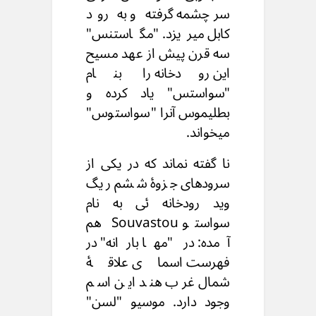
سرچشمه گرفته و به رود
کابل میریزد. "مگاستنس"
سه قرن پیش از عهد مسیح
این رودخانه را بنام
"سواستس" یاد کرده و
بطلیموس آنرا "سواستوس"
میخواند.
نا گفته نماند که در یکی از
سرودهای جزوۀ ششم ریگ
وید رودخانه ئی به نام
سواستو Souvastou هم
آمده: در "مها بارانه" در
فهرست اسمای علاقۀ
شمال غرب هند این اسم
وجود دارد. موسیو "لسن"