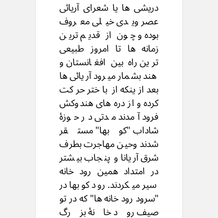
دریشی ها یا شعرای آریائی
عصر ویدی خیلی معروف
بوده و چون از قدیم ترین
زمانه ها تا امروز طبیعی
ترین راه بین افغانستان و
هند بشمار میرود آریائی ها
بعد ازینکه از باختر حرکت
کرده و از دره های هندوکش
فرود آمدند مدتی در حوزۀ
شاداب "کوبها" مستقر
شدند وحین مهاجرت بطرف
شرق آریانا و پنجاب بیشتر
در امتداد همین رود خانه
سیر میکردند. رود کوبها در
"سرود رود خانه ها" که در تو
صیف رود خانۀ بزرگ