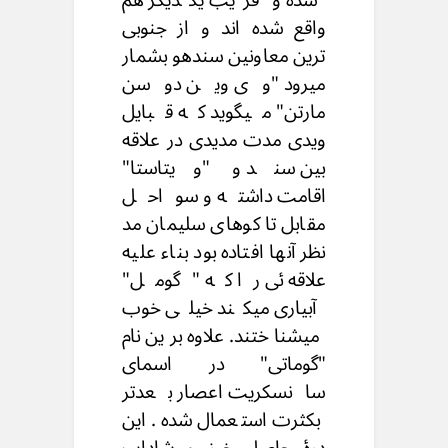
واقع شده اند و از جنوبی
ترین معاونین سندهو بشمار
میرود "وی وین دوسن
مارتن" میگوید که قبایل
ویدی مدت مدیدی در علاقه
بین سند و "ویتاستا"
اقامت داشته و سواحل
مقابل تا کوهای سلیمان مد
نظر آنها افتاده بود بناء علیه
علاقه ئی را که "گومل"
آبیاری میکند خیلی خوب
میشناختند. علاوه برین نام
"گوماتی" در اسمای
سانسکریت اعصار بعدتر
بکثرت استعمال شده. این
درۀ حاصل خیز و شاداب