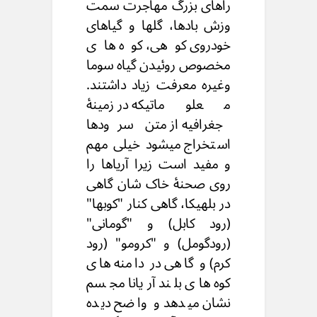
راهای بزرگ مهاجرت سمت
وزش بادها، گلها و گیاهای
خودروی کوهی، کوه های
مخصوص روئیدن گیاه سوما
وغیره معرفت زیاد داشتند.
معلوماتیکه در زمینۀ
جغرافیه از متن سرودها
استخراج میشود خیلی مهم
و مفید است زیرا آریاها را
روی صحنۀ خاک شان گاهی
در بلهیکا، گاهی کنار "کوبها"
(رود کابل) و "گومانی"
(رودگومل) و "کرومو" (رود
کرم) و گاهی در دامنه های
کوه های بلند آریانا مجسم
نشان میدهد و واضح دیده