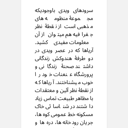
سرودهای ویدی باوجودیکه
مجموعۀ منظومه های
مذهبی است از نقطۀ نظر
جغرافیه هم میتوان از آن
معلومات مفیدی کشید.
آریاها که در عصر ویدی در
دو طرفۀ هندوکش زندگانی
داشتند صحنۀ زندگانی و
پرورشگاه عنعنات خود را
خوب میشناختند. آریاها که
از نقطۀ نظر آئین و معتقدات
با مظاهر طبیعت تماس زیاد
داشتند در شناسائی خاک
مسکونه خط عمومی کوه ها،
جریان رودخانه ها، دره ها و