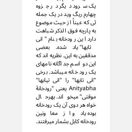
یک سرود دیگر در جزوه
چهارم ریگ وید در یک جمله
ئی که عیناً از حیث موضوع
به پارچه فوق الذکر شباهت
دارد این رودخانه بنام "انی
تابها" یاد شده. بعضی
مدققین به این. نظریه اند که
این دو اسم جداگانه نامهای
یک رود خانه میباشد. برخی
"انی تابها" را "انی تیابها"
Anityabha یعنی "رودخانۀ
موقتی" میخواند. بهرحال
خواه هر دوی آن یک رودخانه
بوده یاد و از معاونین
رودخانه کابل بشمار میرفتند.