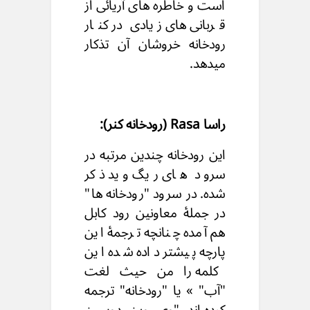
است و خاطره های آریائی از
قربانی های زیادی در کنار
رودخانه خروشان آن تذکار
میدهد.
راسا Rasa (رودخانه کنر):
این رودخانه چندین مرتبه در
سرو د های ریگ وید ذکر
شده. در سرود "رودخانه ها"
در جملۀ معاونین رود کابل
هم آمده چنانچه ترجمۀ این
پارچه پیشتر داده شده این
کلمه را من حیث لغت
"آب" » یا "رودخانه" ترجمه
کرده اند "وی وین دوسن