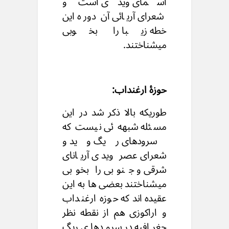
اسمای ویدی است و
شعرای آریائی آن دوره این
خطه زیبا را بخوبی
میشناختند.
حوزۀ ارغنداب:
طوریکه بالا ذکر شد در این
مسئله شبهه ئی نیست که
سرودهای ریگ وید و
شعرای عصر ویدی آریانای
شرقی و جنوبی را بخوبی
میشناختند بعضی ها به این
عقیده اند که حوزه ارغنداب
و اراکوزی هم از نقطه نظر
جغرافیه در سرودهای ریگ