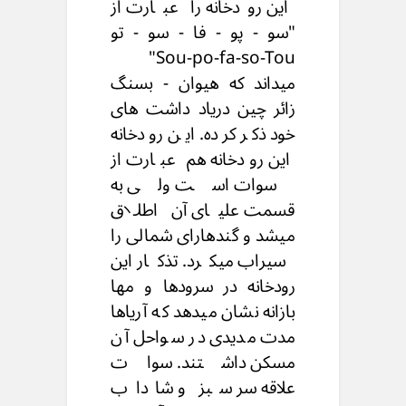
این رودخانه را عبارت از
"سو - پو - فا - سو - تو
Sou-po-fa-so-Tou"
میداند که هیوان - بسنگ
زائر چین دریاد داشت های
خود ذکر کرده. این رودخانه
این رودخانه هم عبارت از
سوات است ولی به
قسمت علیای آن اطلاق
میشد و گندهارای شمالی را
سیراب میکرد. تذکار این
رودخانه در سرودها و مها
بازانه نشان میدهد که آریاها
مدت مدیدی در سواحل آن
مسکن داشتند. سوات
علاقه سر سبز و شاداب