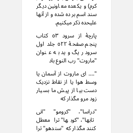
کرم) و یکعده معاونین دیگر
سند اسم بر ده شده و از آنها
علیحده ذکر میکنیم.
پارچۀ از سرود ٥٣ کتاب
پنجم صفحۀ ٥٢٢ جلد اول
سرود ریگ وید به عنوان
"ماروت" رب النوع باد
".... ای ماروت از آسمان یا
وسط هوا یا از نقاط نزدیک
دست بیا از پیش ما بسیار
زود مرو مگذار که
"دراسا"، "کرومو" "انی
تابها"، "کوبها" ترا معطل
کنند مگذار که "سندهو" ترا