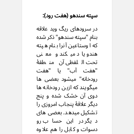
سپته سندهو (هفت رود):
در سرودهای ریگ وید علاقه
بنام "سپته سندهو" ذکر شده
که اوستاعین آنرا بنام هپته
هندو یاد میکند و معنی
تحت اللفظی آن منطقۀ
"هفت آب" یا "هفت
رودخانه" میشود بعضی ها
میگویند که ازین رودخانه ها
دوی آن خشک شده و پنج
دیگر علاقۀ پنجاب امروزی را
تشکیل میدهد. بعضی های
دیگر در این حساب رو
دسوات و کابل را هم علاوه