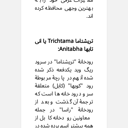
بهترین وجهی محافظه کرده
اند.
تریشتاما Trichtama یا انی
تابها Anitabha:
رودخانۀ "تریشتاما" در سرود
ریگ وید یکدفعه ذکر شده
شده آنهم در پارچۀ مربوطۀ
رود "کوبها" (کابل) متعلقۀ
سر و درود خانه ها است که
ترجمۀ آن گذشت و بعد از
رودخانۀ "راسا" در جمله
معاونین رودخانه کابل از
همه پیشتر اسم برده شده در