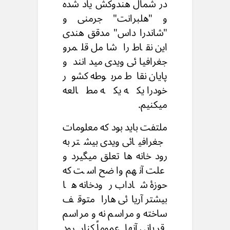
در شمال هندوکش یاد شده
و "هلبرانت" جرمنی و
"شاندرا داس" مدقق هندی
این نقاط را شامل قلمرو
جغرافیائی ویدی میدانند و
پایان نقاط مربوطه کشور
خودرا یکه یکه مطالعه
میکنیم.
ملتفت باید بود که معلومات
جغرافیائی ویدی بیشتر به
رود خانه ها تعلق میگیرد و
علت آنهم واضح است که
حوزۀ شاداب رودخانه ها
بیشتر آریائی هارا متوقف
ساخته و مراسم نه و مراسم
قربانی آنها عموماً کنار رود