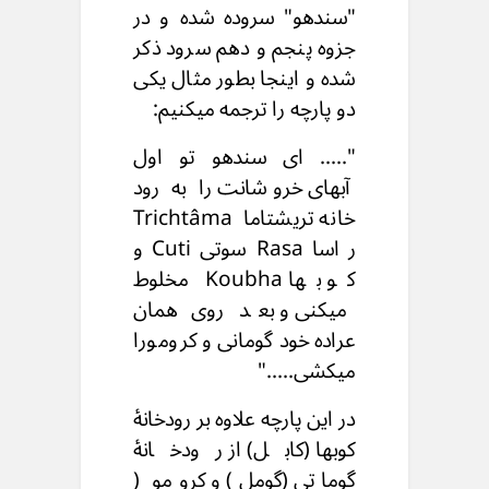
"سندهو" سروده شده و در
جزوه پنجم و دهم سرود ذکر
شده و اینجا بطور مثال یکی
دو پارچه را ترجمه میکنیم:
"..... ای سندهو تو اول
آبهای خروشانت را به رود
خانه تریشتاما Trichtâma
ر اسا Rasa سوتی Cuti و
کو بها Koubha مخلوط
میکنی و بعد روی همان
عراده خود گومانی و کرومورا
میکشی....."
در این پارچه علاوه بر رودخانۀ
کوبها (کابل) از رودخانۀ
گوماتی (گومل) و کرومو (