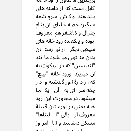
کابل است که از دامنه های
بلند هند و کش سرچشمه
میگیرد حصه علیای آن بنام
چترال و کاشغر هم معروف
بوده و یکعده رودخانه های
سیلابی دیگر از نورستان
بدان منتهی میشود مانند
"لندیسین" که در بریکوت به
آن میریزد ورود خانه "پیچ"
که از درۀ نور گذشته و در
چغه سرای به آن یکجا
میشود. در مجاورت این رود
خانه یعنی در نورستان قبیلۀ
معروف آریائی "الیناها"
مسکن داشتند و تا امروز
ممیزات عرقی خود را به