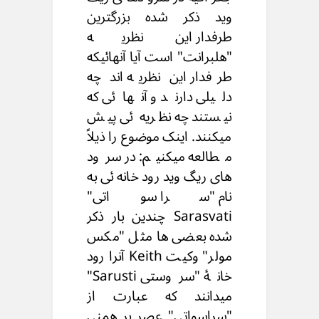
وید ذکر شده بزرگترین
طرفدار این نظریه
"هلبرانت" است آیا آنهائیکه
طرفدار این نظریه اند چه
دلیلی دارند و آنهائی که
نیستند چه نظریه ئی پیش
میکنند. اینک موضوع را ذیلاً
مطالعه میکنیم: در سرود
های ریگ وید رود خانه ئی به
نام "سرا سواتی"
Sarasvati چندین بار ذکر
شده بعضی ها مثل "مکس
مولر" وکیت Keith آنرا رود
خانۀ "سروستی Sarusti"
میدانند که عبارت از
"سراسواتی" عصر بر همنی