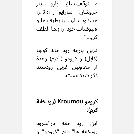
متوقف سازد یارود بار
خروشان "سارایو" راه ترا
مسدود سازد. بیا بطرف ما و
فیوضات خود را بما لطف
کن..."
درین پارچه رود خانه کوبها
(کابل) و کرومو ( کرم) وعدۀ
از معاونین غربی رودسند
ذکر شده است.
کرومو Kroumou (رود خانۀ
کرم):
این رود خانه در"سرود
رودخانه ها" بنام "کرومو" و