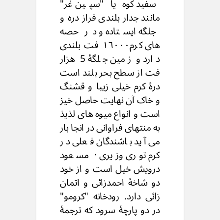
سفید کوه یا "سپین غر"
مانند جدار بلندی فراز دره و
جلگه ایستاده و در حصه
های کرم١٦٠٠٠ فت بلندی
دارد و زمین جلگۀ 5 هزار
فت از سطح بحر بلند است
درۀ کرم خیلی زیبا و قشنگ
و خاک آن نهایت حاصل خیز
است و انواع میوه های لذیذ
به منتهای فراوانی در انجا بار
می آید باشندگان فعلی در
کرم توری وزیری · مسعود
درویش خیل است و از خود
دو شاخۀ احمدزائی و اتمان
زائی دارد. رودخانه "کرومو"
در دو پارچۀ سرود که ترجمۀ