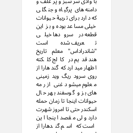
با وادی سر سبز و پر علف و
دامنه های پرگیاه و جنگلی
که دارد برای تربیۀ حیوانات
خیلی مساعد بوده و بز این
قطعه در سرودها خیلی
تعریف شده است
"شاندراداس" معلم تاریخ
هند قدیم در کالج کلکته
اظهار میدارد که گندهارا از
روی سرود ریگ وید زمینی
معلوم میشود غنی از رمه
های بز و گوسفند بهر حال
حیوانات اینجا تا زمان حمله
اسکندر حتی تا امروز شهرت
دارد ولی مقصد اینجا این
است که اسم گندهارا از