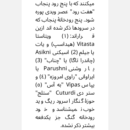
میکنند که با پنج رود پنجاب
"هفت رود" عصر ویدی پوره
شود. پنج رودخانۀ پنجاب که
در سرودها ذکر شده اند ازین
قراراند: (۱) ویتاستا
Vitasta (هیداسپ) و یات
یا جیلم (2) اسیکنی Asikni
(چاندرا تاگا) یا "چناب" (3)
یا روشنی Parushni یا
ایراوانی "راوی امروزه" (٤) و
یپاس Vipas "به آس" (٥)
ستردی Cuturdi "ستلج"
حوزۀ گنگار اسرود ریگ وید
خوب نمیشناسد و خود
رودخانه گنگ جز یکدفعه
بیشتر ذکر نشده.