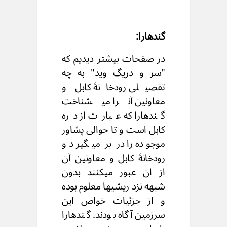
گندهارا:
در صفحات بیشتر دیدیم که
"سر و دریگ وید" به چه
تفصیلی رودخانۀ کابل و
معاونین آنرا میشناخت
گندهارا که عبارت از دره
کابل است و تا حوالی پشاور
موجوده را در بر میگیرد و
رودخانۀ کابل و معاونین آن
از ان عبور میکنند بدون
شبهه نزد ریشیها معلوم بوده
و از جزئیات خواص این
سرزمین آگاه بودند. گندهارا