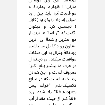
مارتن" اظهار میدارد که
موقعیت آنرا باید بین رود
سوتی (سوات) وکوبها ( کابل
) تجسس کرد و میتوان
گفت که "راسا" عبارت از
مهمترین و شمالی ترین
معاون رود کابل میباشدو
رودخانۀ چترال به این صفات
موافقت میکند. رو دچترال
در عرف ما بیشتر بنام "کنر"
معروف است و این همان
رود خانه ایست که در منابع
کلاسیک بنام "خواسپس
Khoaspes" یاد شده. رود
خانۀ کنر از حیث مقدار آب
بزرگترین معاون رود خانه