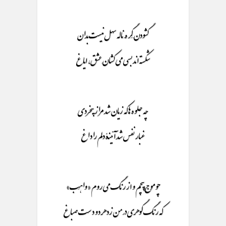
گشودنِ گِرهِ ناله سهل نیست بِدان
شکسته اند بسی می کشانِ عشق، اَیاغ
چه جلوه ها که زیان شد مرا ز بیخردی
غبار نفس شد آئینۀ دلم را داغ
چو موج پیچم و از رنگ می روم «واهِب»
که رنگ گوهری در من زد هر دو دست صباغ