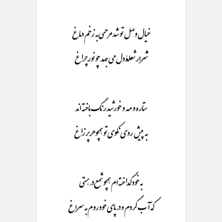
خیال وصل تو شد مرحمی به زخم دماغ
شرار شعلۀ دل می جَهَد چو نورِچراغ
ستاره و مه و خورشید رنگ باخته اند
به پیش روی نکوی تو همچو هر پر زاغ
به خود گداخته ام همچو شمعَ در هستی
که آب گردم و در پای خود روم به سراغ