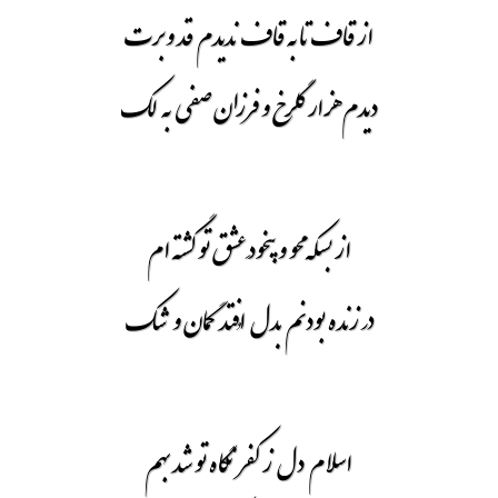
از قاف تا به قاف ندیدم قد و برت
دیدم هزار گلرخ و فرزان صفی به لک
از بسکه محو و بیخودِ عشق تو گشته ام
در زنده بودنم بدل اُفتد گمان و شک
اسلام دل ز کفر نگاه تو شد بهم