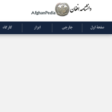
صفحۀ اول
جارچی
ابزار
کارگاه