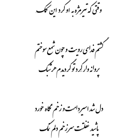
وقتی که تیر مژه به او کرد این کُمک
گشتم فدای رویت و چون شمع سوختم
پروانه وار گِرد تو گردیدم هر شبک
دل شد اسیر دامت و زخم نگاه خورد
پاشید غفلتت سر زخم دلم نمک