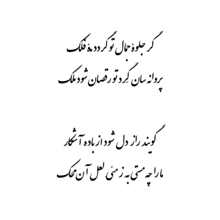
گر جلوۀ جمال تو گردد مۀ فلک
پروانه سان گِرد تو رقصان شود ملک
گویند راز دل شود از باده آشکار
ما را چه مستی بِه ز مئیِ لعل آن محک