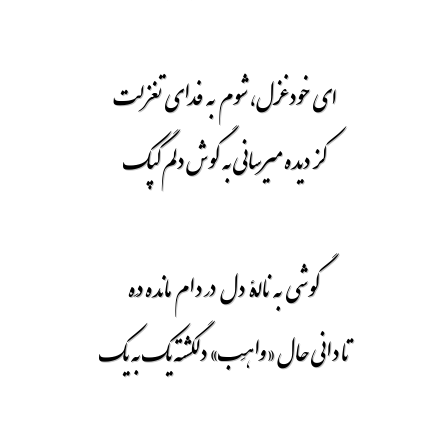
ای خود غزل، شوم به فدای تغزلت
کز دیده میرسانی به گوش دلم گپک
گوشی به نالۀ دل در دام مانده دِه
تا دانی حال «واهِب» دلگشته یک به یک