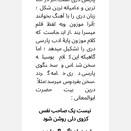
ترین و عامیانه ترین شکل ؛
زبان دری را با آهنگ بخوانند
؛آنرا موزون وبه لفظ قلم
میسرایند .از اینجاست که
کلام موزون پایهٔ ادب پارسی
دری را تشکیل میدهد ؛ اما
گاهیکه این کلام بوسیله
سخن شناس و سخنگوی
پارسی دری خامه گردد
،سخن بفردوس میرسد؛مثلاً
درین بیت حضرت
ابوالمعانی :
نیست یک صاحب نفس
کزوی دلی روشن شود