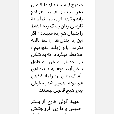
مندرج نیست ؛ لهذا اکمال
ذهن فرد در غیبت هرنوع
پایه و تهدابی ، بر فرآوردهٔ
تاریخی زبان چنگ زده الفاظ
را بدنبال هم رده میبندد ؛ اگر
این ردبندی هارا مطالعه
نکرده ، بآواز بلند بخوانیم ؛
ملاحظه میگردد، که بمشکل
در حصار سخن منطوق
داخل آیند ؛چه رسد بتداعی
آهنگ زبان ؛زیرا زادهٔ ذهن
فرد بوده ؛همچو شعر حقیقی
پیرو هیچ قانونی نیستند !
بدیهه گوئی خارج از بستر
حقیقی و حاری از پوشش