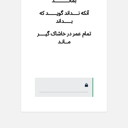
بمانــــــــــد
آنکه نــــداند گویــــــد که
بـــــداند
تمام عمر در خاشاک گیــــر
مــانـد