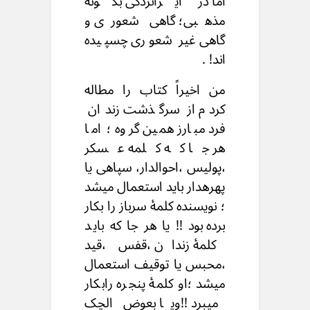
اما در ایرانزدگی بگونهٔ
مذهبی؛ گاهی شعوری و
گاهی غیر شعوری چسپیده
اند! .
من اخیراً کتاب را مطاله
کردم از سرگذشت زندان
فرد مبارز همین گروه ؛ اما
هر جا که کلمه عسکر
،پولیس ،احوالدار، سپاهی یا
پهرهدار باید استعمال میشد
؛ نویسنده کلمهٔ سرباز را بکار
برده بود !! یا هر جا که باید
کلمهٔ زندان ،قفس ،قید
،محبس یا توقیف استعمال
میشد ؛او کلمهٔ پنجره رابکار
میبرد !!ویا بعوض الچک