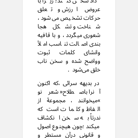
داد سخن کنند؛ زیرا با
عروض ارزش و تعلق
حرکات تشخیص می‌شود ،
شناخت و تشکل هجا
شعوری میگردد ، و با قافیه
بندی اصالت تناسب املأ
وانشای کلمات ثبوت
وواضح شده و سخن ناب
خلق می‌شود .
در بدیهه سرائی ،که اکنون
آنرا باصطلاح« شعر نو
»میخوانند ، مجموعهٔ از
الفاظ و کلمات است که
ندرتاً به سخن انکشاف
میکند ؛چون هیچنوع اصول
و قانونی درآن مستطر و