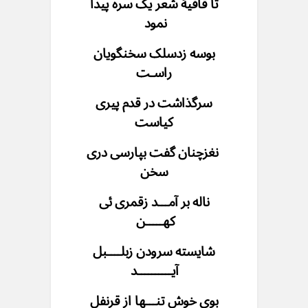
تا قافیهٔ شعر یک‌ سره پیدا
نمود
بوسه زدسلک سخنگویان
راسـت
سرگذاشت در قدم پیری
کیاست
نغزچنان گفت بپارسی دری
سخن
ناله بر آمـــد زقمری ئی
کهـــــن
شایسته سرودن زبلــــبل
آیــــــــــد
بوی خوش تنـــها از قرنفل