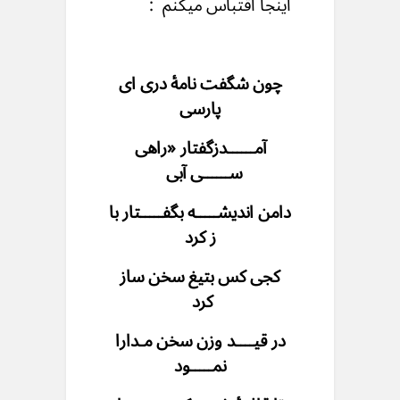
اینجا اقتباس میکنم :
چون شگفت نامهٔ دری ای
پارسی
آمــــــدزگفتار «راهی
ســــــی آبی
دامن اندیشـــــه بگفـــــتار با
ز کرد
کجی کس بتیغ سخن ساز
کرد
در قیــــد وزن سخن مـدارا
نمـــــود