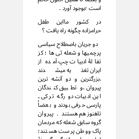
است ؛بوجود آورد .
در کشور مااین طفل
حرامزاده چگونه راه یافت ؟
دو جریان باصطلاح سیاسی
پرچمیها و شعله ئی ها ؛ کز
تفالهٔ ادبیات چپ آمده از
ایران تغذیه میشدند
،بزرگترین و دو آتشه ترین
پیروان ،و تطبیق کنندگان
این ادبیات دو رگه ترکی ـ
پارسی حرفی بودند و بعضاً
تاهنوز هم هستند . پیروان
گروه سابق شعله که مردمان
پاک ووطن پرست هستند؛