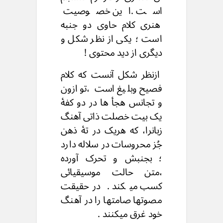
است .این خصوصیت
هنری کلام حاوی دو جنبه
است ؛ یکی از نظر شکل و
دیگری از دید محتوی !
ازنظر شکل آنست که کلام
فصیح وبلیغ است ،توازون
و تجانس هجأ ها در دو کفهٔ
یک بیت خصلت ذاتی آهنگ
زبانرا، که هریک در تهٔ ذهن
جُز محروسات در سلاله دارد
؛ بجنبش و تحرک آورده
،متن حالت موسیقیائی
کسب میکند . درحقیقت
مصوتها صامتها را در آهنگ
خود غرق میکنند .