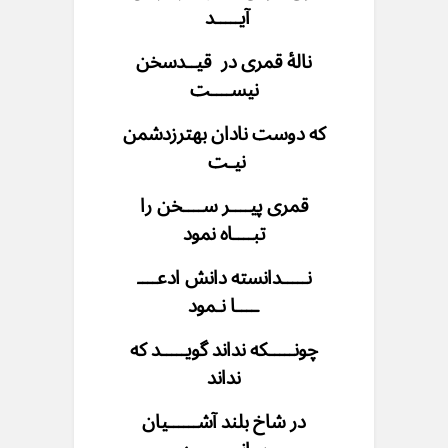
آیـــــد
نالهٔ قمری در قیــدسخن
نیســــت
که دوست نادان بهترزدشمن
نیـت
قمری پیــــر ســــخن را
تبــــاه نمود
نـــــدانسته دانش ادعــــ
ــــا نـمود
چونـــــکه نداند گویـــــد که
نداند
در شاخ بلند آشــــــیان