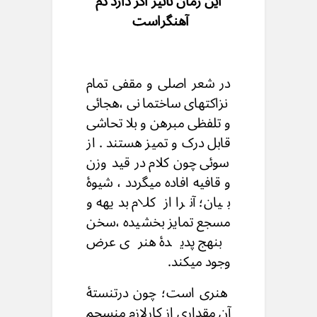
این زمان تأثیر اگر دارد دم
آهنگراست
در شعر اصلی و مقفی تمام
نزاکتهای ساختمانی ،هجائی
و تلفظی مبرهن و بلا تحاشی
قابل درک و تمیز هستند . از
سوئی چون کلام در قید وزن
و قافیه افاده میگردد ، شیوهٔ
بیان؛ آنرا از کلام بدیهه و
مسجع تمایز بخشیده ،سخن
بنهج پدیدهٔ هنری عرض
وجود میکند.
هنری است؛ چون درتنستهٔ
آن مقداری از کارلازم منسجم