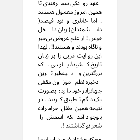
عهد رودکی سمرقندی تا
همین امروز معمول هستند
. اما خانلری و نود فیصد(
دانشمندان) زبان داخل
قوس ! از علم عروض بی‌خبر
و نآگاه بودند و هستند!!؛ لهذا
این روایت غربی را بر زبان
تاریخ کشیدهٔ پارسی ،که
بزرگترین و بینظیر ترین
ذخیره نظم مؤزون مقفی
جهانرادر خود دارد؛ بصورت
یک دگم تطبیق کردند .در
نتیجه همین طفل حرامزاده
بوجود آمد ،که اسمش را
شعر نو گذاشتند !.
چونکه هشتاد فیصد ایر انیها