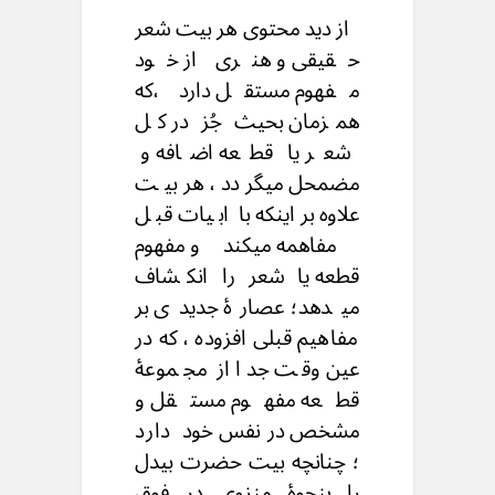
از دید محتوی هر بیت شعر
حقیقی و هنری از خود
مفهوم مستقل دارد ،که
همزمان بحیث جُز در کل
شعر یا قطعه اضافه و
مضمحل میگردد ، هربیت
علاوه براینکه با ابیات قبل
مفاهمه میکندو مفهوم
قطعه یا شعر را انکشاف
میدهد؛ عصارهٔ جدیدی بر
مفاهیم قبلی افزوده ، که در
عین وقت جدا از مجموعهٔ
قطعه مفهوم مستقل و
مشخص در نفس خود دارد
؛ چنانچه بیت حضرت بیدل
را بنحوهٔ منزوی در فوق