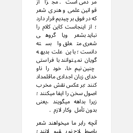
مردمی است . مجزا از
قوانین علمی و هنری شعر
که در فوق بر چیدیم قرار دارد
؛ از اینجاست کاین کلام را
نباید بشعر ویا گروهی
شعری متعلق وا بسته
دانست ؛ باین علت بدیهه
گویان نمیتوانند با فراستی
چنین نیم خا، خود را ناو
خدای زبان اجدادی ماقلمداد
کنند ؛برعکس نقش مخرب
اصول سخن را ایفا میکنند ؛
زیرا بداهه میگویند ،یعنی
بدون تأمل وکار لازم .
آنچه رابر ما میخواهند شعر
باصطلاح نو بقبولانند ؛