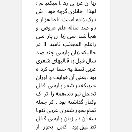
زبان عربی رها میکنیم ؛
لهذاخانلری گرچه خودش
ترک زاده است ؛اما هزار و
دو صد ساله علم عروض و
هجأ شناسی زبان پارسی
راعلم العجائب نامید !! در
حالیکه زبان پارسی چند صد
سال قبل با قالبهای شعری
عربی تصفیه حساب کرده
بود ،یعنی آن قوایف و اوزان
عربیکه در شعر پارسی قابل
تحمل نبودند،همه را تر ک
وکنار گذاشته بود . کز جمله
تمام بحور شعری عربی تنها
سه آن در زبان پارسی قابل
تطبیق بود، کاین بحور از