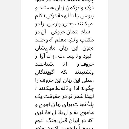
ترک و ترکمن زبان هستند و
پارسی را با لهجهٔ ترکی تکلم
میکنند، یعنی پارسی را در
ساختمان حروفی آن در
مکتب و نزد معلم آموختند
؛چون این زبان مادریشان
نبود و نیست . بناً آواز
حروف را نشناختند
ونشنیدند ،که گویندگان
اصلی این زبان این حروف را
چگونه ادا و تلفظ میکنند ؛
لهذا شعر نو در حقیقت یک
پلهٔ نجات برای زبان آجوج و
ماجوج بقول ناتل خانلری
،که در ایران قبل جنگ دوم
و بعضاً تا همین اکنون حاکم