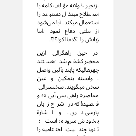
،زنجیر ،ذولانه مؤ لف کلمه یا
اصطلاح مبتذل دستبند را
استعمال میکند. آیا می‌شود
از ملتی دفاع نمود ؛اما
زبانش را لگدمالکرد؟!؟.
در حین راهگرائی ازین
محضر کشفم شد ؛هستند
چهرهائیکه پابند بآئین واصل
، وابسته بتمکین و عین
سخن میگویند. سخنسرائی
معاصر« راهی سی آبی »؛ و
قصیدهٔ که در شرح زبان
پارسی دری ، و اشارهٔ
بخودش سروده؛ است ؛
تنها چند بیت اختتامیه را