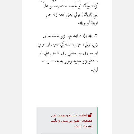
کومه بولګه او نخښه نه ده پاته او علماً
يې(اريك) بولي يعني هغه ژبه چي
اريائيانو ويله.
۲. بله ډله د ايشيايي ژبو څخه سامي
ژبي بولي، چي په دغه کي عبري او عربي
او سرياني او حبشي ژبي داخلي دي او
د دغو ژبو څېړنه زموږ په بحث اړه نه
لري.
املاء، انشاء و صحت این
مضمون، هنوز بررسی و تأئید
نشده است