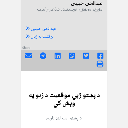
عبدالحی حبیبی
مؤرخ، محقق، نویسنده، شاعر و ادیب
عبدالحی حبیبی
برگشت به زبان
Share
د پښتو ژبي موقعيت د ژبو په
وېش کي
د پښتو ادب لنډ تاريخ