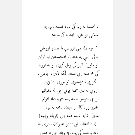
د ايشيا په ژبو کي دوه قسمه ژبي په
منځنۍ او غربي ايشيا کي سته:
١. يوه ډله يې اروپايي يا هندو اروپايي
بولي، چي په هند او افغانستان او اېران
او ماوراء النهر كي ويل کيږي او په اروپا
کي هم دغه ژبي سته، لكه لاتين، جرمني،
انګرېزي، فرانسوي او نوري. دا ژبي
اريايي له دې جهته بولي چي له پخوانيو
اريايي اقوامو څخه پاته دي. دغه اقوام
څلور زره کاله تر میلاد دمخه له يوه
شمالي ځايه څخه هغه يې (اريانا وېجه)
باله د افغانستان سيمو ته راغله، دوی په
دغه وخت کي يوه ژبه ويله چي د هغې