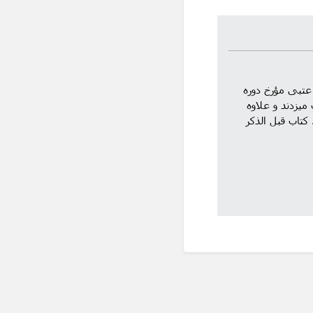
ریخ افغانان تألیف نعمت الله ترجمه انگلیسی از دورن . بی لندن 1965 چاپ دوم ص 39. عتبی مؤرخ دوره
حرف میزدند و علاوه
تاب قبل الذکر