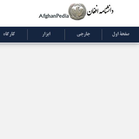
صفحۀ اول
جارچی
ابزار
کارگاه