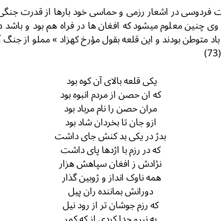
فردوسی در اشعار رزمی و حماسی خود بارها از قدرت جنگی 
ر وی چنین معلوم میشود که افغان
ها در فراه هم بود و باشد د
 باد متوطن بودند و این قلعه بقول مؤرخ کهزاد » مملو از جنگ آ
)
یکی قلعه بالای آن کوه بود
که ان حصن از مردم انبوه بود
مران حصن را نام مرباد بود
ازو جان تا بخردان شاد بود
بدژ در یکی بد کنش جای داشت
که در رزم با اژدها پای داشت
نژادش ز افغان سپاهش هزار
همه ناوک انداز و ژوبین گذار
دورانش بماننده ران پیل
که رزم جوشان تر از رود نیل
به نیرو جدا کردی از که کمر