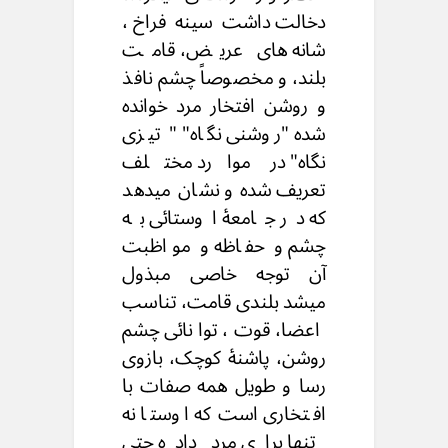
دخالت داشت سینه فراخ،
شانه های عریض، قامت
بلند، و مخصوصاً چشم نافذ
و روشن افتخار مرد خوانده
شده "روشنی نگاه" " تیزی
نگاه" در موارد مختلف
تعریف شده و نشان میدهد
که در جامعۀ اوستائی به
چشم و حفاظه و مواظبت
آن توجه خاصی مبذول
میشد بلندی قامت، تناسب
اعضا، قوت، توانائی چشم
روشن، پاشنۀ کوچک، بازوی
رسا و طویل همه صفات با
افتخاری است که اوستا نه
تنها برای مرد داده حتی