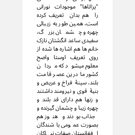
"یزاتاها" موجودات نورانی
را هم بدان تعریف کرده
است، همین طور به زیبائی
چهره و چشمان بزرگ،
سفیدی ساعد انگشتان نازک
خانم ها هم اشاره ها شده از
روی تعریف اوستا واضح
معلوم میشود که مردان
کشور ما درین عصر قامت
بلند، سینۀ فراخ و عریض و
بنیۀ قوی و نیرومند داشتند
و زنها هم دارای قد بلند و
چهره زیبا و چشمان گیرنده و
جذاب بودند و هنوز هم
بصورت عمومی باشندگان
افغانستان صفات نیاکان