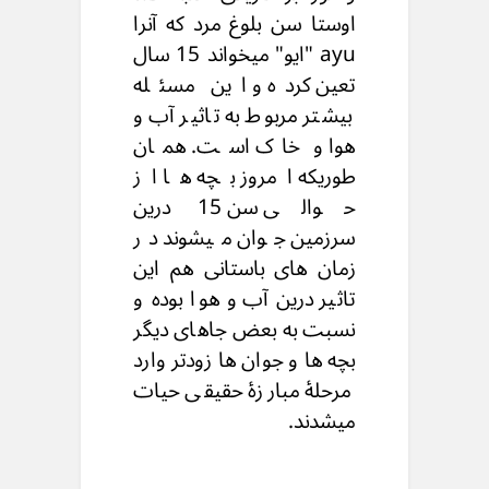
اوستا سن بلوغ مرد که آنرا
ayu "ایو" میخواند 15 سال
تعین کرده و این مسئله
بیشتر مربوط به تاثیر آب و
هوا و خاک است. همان
طوریکه امروز بچه ها از
حوالی سن 15 درین
سرزمین جوان میشوند در
زمان های باستانی هم این
تاثیر درین آب و هوا بوده و
نسبت به بعض جاهای دیگر
بچه ها و جوان ها زودتر وارد
مرحلۀ مبارزۀ حقیقی حیات
میشدند.