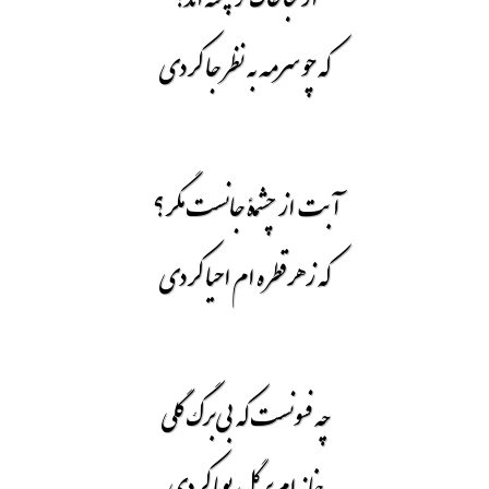
که چو سرمه به نظر جا کردی
آبت از چشمۀ جانست مگر؟
که ز هر قطره ام احیا کردی
چه فسونست که بی برگ گلی
خانه ام پر گل بویا کردی