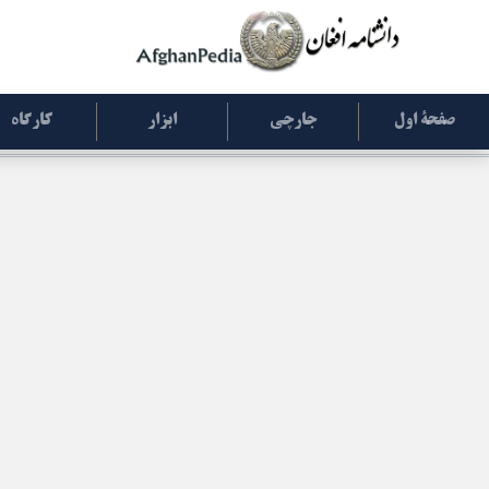
صفحۀ اول
جارچی
ابزار
کارگاه