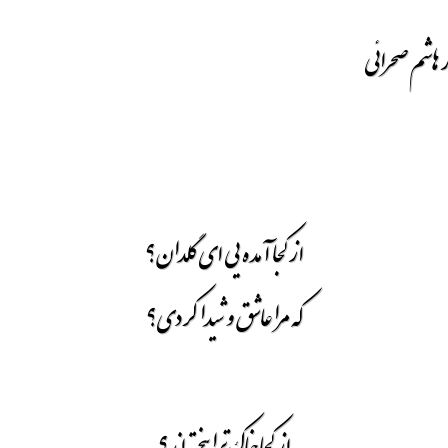
 هاشم صحرائی
از کجا آمده یی ای گلدان؟
که مرا عاشق و شیدا کردی؟
از کجا خاک ترا بیخته اند؟