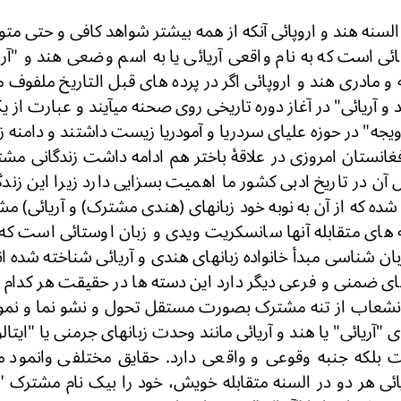
لسنه هند و اروپائی آنکه از همه بیشتر شواهد کافی و حتی متون
ائی است که به نام واقعی آریائی یا به اسم وضعی هند و "آر
 و مادری هند و اروپائی اگر در پرده هاى قبل التاریخ ملفوف 
د و آریائی" در آغاز دوره تاریخی روی صحنه میآیند و عبارت از
 ویجه" در حوزه علیای سردریا و آمودریا زیست داشتند و دامنه 
افغانستان امروزی در علاقۀ باختر هم ادامه داشت زندگانی مشتر
ل آن در تاریخ ادبی کشور ما اهمیت بسزایی دارد زیرا این زن
ده که از آن به نوبه خود زبانهای (هندی مشترک) و آریائی) مش
 های متقابله آنها سانسکریت ویدی و زبان اوستائی است که خ
ن شناسی مبدأ خانواده زبانهای هندی و آریائی شناخته شده اند
 ضمنی و فرعی دیگر دارد این دسته ها در حقیقت هر کدام 
ز انشعاب از تنه مشترک بصورت مستقل تحول و نشو نما و نموده
ی "آریائی" یا هند و آریائی مانند وحدت زبانهای جرمنی یا "ای
ت بلکه جنبه وقوعی و واقعی دارد. حقایق مختلفی وانمود م
ائی هر دو در السنه متقابله خویش، خود را بیک نام مشترک "آ