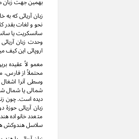
بهمین جهت زبان مشت
زبان آریائی که به
نحو و لغات بقدر ک
سانسکریت یا سانسکر
وحدت زبان آریائی ی
اروپائی این کیف م
محتملاً از فارس، 
وسطی آنرا اشغال 
شمالی یا شمال شرقی
دیده است. چون زن
زبان آریائی حوزۀ 
متعدد خانواده هند
سلاسل هندوکش هم 
زبان آریائی یا هند 