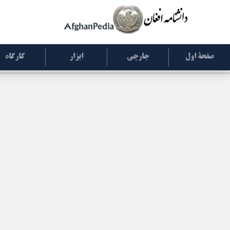
صفحۀ اول
جارچی
ابزار
کارگاه