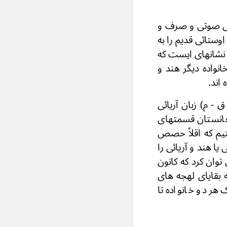
صول صوتی و صرف و
ستائی قدیم را به
ن نشانهای ایست که
انواده دیگر هند و
اند.
مو لاً عقیده برین است که در یک زمانه معین مثلاً در حوالی قرن 14 یا 1(5 ق - م) زبان آریائی
فغانستان قسمتهای
یم که اقلاً حصص
ا هند و آریائی را
ان کرد که کانون
 بقایای لهجه های
هر دو خانواده تا