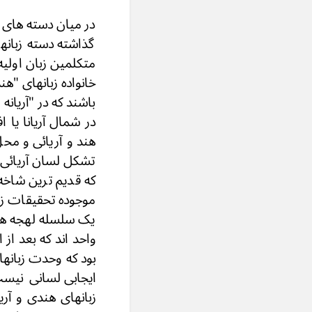
در میان دسته های ا
گذاشته دسته زبانه
متکلمین زبان اولیه
خانواده زبانهای "هن
باشند که در "آریانه
در شمال آریانا یا 
هند و آریائی و مح
تشکل لسان آریائی ش
که قدیم ترین شاخه
موجوده تحقیقات زبا
یک سلسله لهجه های
واحد اند که بعد ا
بود که وحدت زبانها
ایجابی لسانی نیس
زبانهای هندی و آری