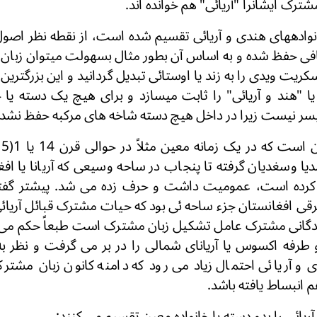
رک ایشانرا "آریائی" هم خوانده اند.
 خانوادههای هندی و آریائی تقسیم شده است، از نقطه نظر ا
افی حفظ شده و به اساس آن بطور مثال بسهولت میتوان زبان او
یت ویدی را به زند یا اوستائی تبدیل گردانید و این بزرگتری
ا "هند و آریائی" را ثابت میسازد و برای هیچ یک دسته یا خ
یسر نیست زیرا در داخل هیچ دسته شاخه های مرکبه حفظ نشده 
مع
مدیا وسغدیان گرفته تا پنجاب در ساحه وسیعی که آریانا یا ا
کرده است، عمومیت داشت و حرف زده می شد. پیشتر گفت
 افغانستان جزء ساحه ئی بود که حیات مشترک قبائل آریائی ی
دگانی مشترک عامل تشکیل زبان مشترک است طبعاً حکم می تو
دو طرفه اکسوس یا آریانای شمالی را در بر می گرفت و نظر به
ی و آریائی احتمال زیاد می رود که دامنه کانون زبان مشترک 
انبساط یافته باشد.
و آریائی را بدو دسته یا خانواده معین تقسیم می کنند: