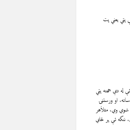
ې پتي يعني پت
ئې له دې جهته پتي
ساته، او ورستنۍ
ې شوي وي، مثلاًهر
، ننگه ئې پر ځاي