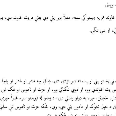
 وپالي
اوند هم په پښتو کي سته، مثلاً ډير پتي دي يعني د پت خاوند دي، ب
ي، او بې ننگي.
وسني پښتو پتي او پت ته ډير نژدې دي، ښائي چه مشر او بادار او پاچا 
لس پت خوندي وو، او دوي ننگيالي وو، او عزت او ناموس او ننگ ئې 
ر، څښتن، میړه په ډولو راغلي دي، د زمانو له تيريدلو سره مجازاً خپر
تن د خپل مملوک او مادون پتي دي، وي، ځکه عزت او ناموس ئې ساتي
ل د ماینی ناموس ساتې نو ئې ځکه پتي دي.