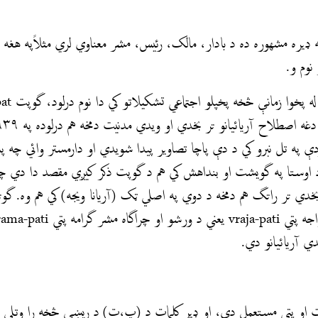
مه ډيره مشهوره ده د بادار، مالک، رئيس، مشر معناوي لري مثلاًپه هغ
دې په تل نبرو کي د دې پاچا تصاویر پیدا شويدي او دارمستر وائي چه په 
، د اوستا په گویشت او بنداهش کي هم د گوپت ذکر کيږي مقصد دا دي چ
 آريائيانو دي.