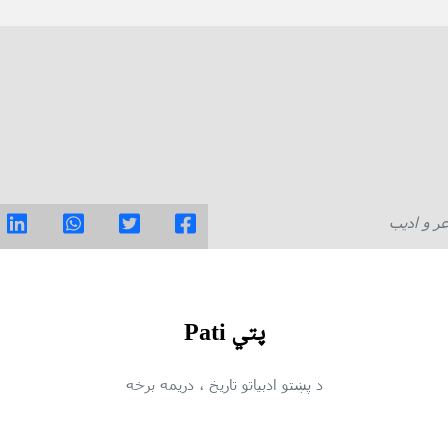
ر و ادیب
پتي Pati
د پښتو ادبیاتو تاریخ
، دریمه برخه