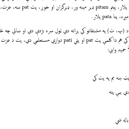
مینه، عاطفه، پیتا pita پلار، پیتم pitam ډ
ا pata پلار.
ه د (پ، ت) په مشتقاتو کي پراته دي ټول سره نژدې دي او ښائي چه ځ
ځني مجازونه، په پښتو کي هم دا کلمې پت pat او پتي pati دواړي مست
 حميد وايي:
پټ ښه یم په پت کي
دي یې پته
باله شي