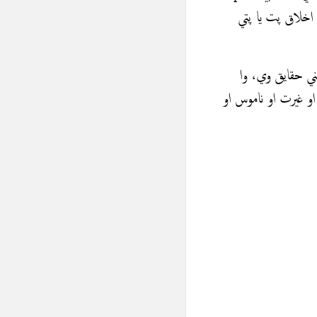
یر مینه ور، ډیرگران او خوږ، پت pat ښه، عزت، اخلاق پت يا پتي
ني حقايق وي، وا
علمي دي، پت د عزت او غيرت او ناموس او