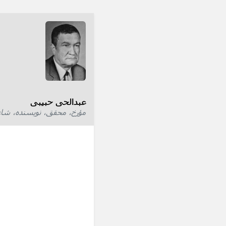
عبدالحی حبیبی
مؤرخ، محقق، نویسنده، شاع