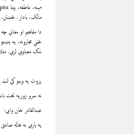
مالک، بادار، څښتن، میړه، پت
دا مفاهيم او معاني چ
ننگ معناوي لري. مثلاً
پروت په وينو كي لټ 
نه سرو زورپه تخت بان
عبدالقادر خان وايي:
په ياري به هاله صادق 