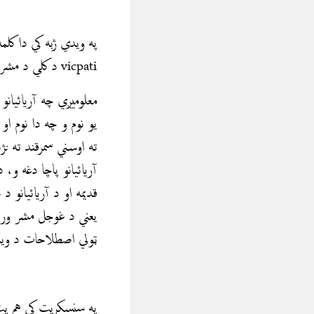
په ويدي ژبه کي دا کل
vicpati د کلي د مشر نوم و.
ته اوسني سمرقند ته نژ
آريائيانو پاچا دغه و
ټولي اصطلاحات د ويدي