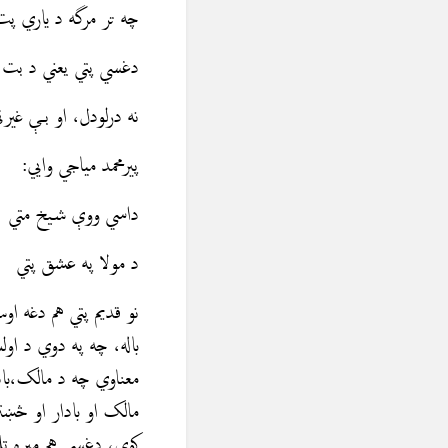
چه تر مرگه د ياري پت
دغسي پتي يعني د بت خ
نه درلودل، او بې غيرت
پیرمحمد مياجي وايي:
داسي ووې شيخ متي
د مولا په عشق پتي
نو قديم پتي هم دغه ا
باله، چه په دوي د او
معناوي چه د مالک،بادا
مالک او بادار او څښ
کوي، دغسي هم میره ت