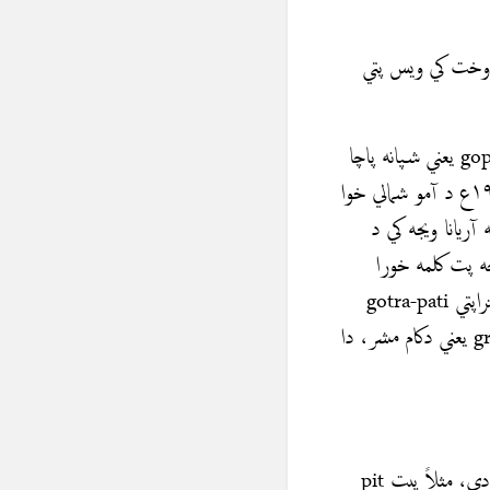
ه وخت کي ویس پتي
معلوميږي چه آریائیانو له پخوا زمانې څخه پخپلو اجتماعي تشكيلاتو کي دا نوم درلود، گوپت gopat يعني شپانه پاچا
یو نوم و چه دا نوم او دغه اصطلاح آریائیانو تر بخدي او ويدي مدنيت دمخه هم درلوده په ۱۹۳۹ع د آمو شمالي خوا
آریانا ويجه کي د
ه پت کلمه خورا
قدیمه او د آريائيانو د بخدي تر راتگ هم دمخه د دوي په اصلي ټک (آريانا ويجه) کي هم وه. گوتراپتي gotra-pati
یعني د غوجل مشر وراجه پتي vraja-pati يعني د ورشو او چراگاه مشر گرامه پتي grama-pati يعني دكام مشر، دا
په سنسكريت کي هم پت او پتي مستعمل دي، او ډير کلمات د (پ،ت) د ریښې څخه را وتلي دي، مثلاً پيت pit