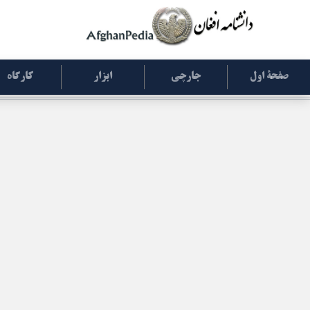
صفحۀ اول
جارچی
ابزار
کارگاه