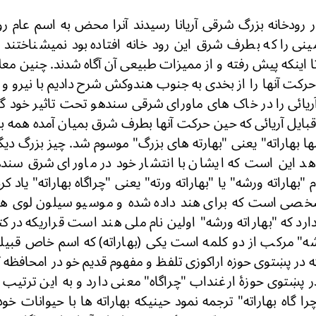
ار رودخانه بزرگ شرقی آریانا رسیدند آنرا محض به اسم عام رو
ینی را که بطرف شرق این رود خانه افتاده بود نمیشناختند و
نکه پیش رفته و از ممیزات طبیعی آن آگاه شدند. چنین معلو
 حرکت آنها را از بخدی به جنوب هندوکش شرح دادیم با نیرو و 
آریائی را در خاک های ماورای شرقی سندهو تحت تاثیر خود گرف
ایل آریائی که حین حرکت آنها بطرف شرق بمیان آمده همه بلا 
مها بهاراته" یعنی "بهارته های بزرگ" موسوم شد. چیز بزرگ 
دهد این است که ایشان با انتشار خود در ماورای شرق سنده
م "بهاراته ورشه" یا "بهاراته ورته" یعنی "چراگاه بهاراته" یاد کر
شخصی است که برای هند داده شده و موسیو سیلون لوی 
رد که "بهاراته ورشه" اولین نام ملی هند است قراریکه در ک
ورشه" مرکب از دو کلمه است یکی (بهاراته) که اسم خاص ق
ه در پښتوی حوزه اراکوزی تلفظ و مفهوم قدیم خو در امحافظه
پښتوی حوزۀ ارغنداب "چراگاه" معنی دارد و به این ترتیب اس
ا گاه بهاراته" ترجمه نمود حینیکه بهاراته ها با حیوانات خود 