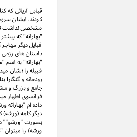
قبایل آریائی که کن
کردند. ایشان سرزم
مشخصى نداشت تا ای
"بهاراته" که پیشتر
قبایل دیگر مهاجر 
داستان های رزمی قب
"بهاراته" به اسم "
قبیله را نشان می
رودخانه و گنگارا بنا
جامع و بزرگ و م
فرانسوی اظهار میدا
داده ام "بهاراته 
دیگر کلمه (ورشه) ک
بصورت "ورشو"" در 
ورشه) را میتوان "چر