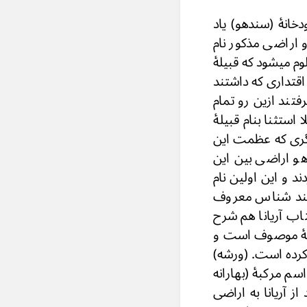
دخانۀ (سندهو) یاد
 اراضی مذکور نام
م میشود که قبیلۀ
اقتداری که داشتند
تند ازین رو تمام
استثنا بنام قبیلۀ
دیگری که عظمت این
و اراضی بین این
دند و این اولین نام
هند شناس معروف
تاب آریانا هم شرح
بیلۀ موصوف است و
 کرده است. (ورشه)
م مرکبۀ (بهارانه
از آریانا به اراضی