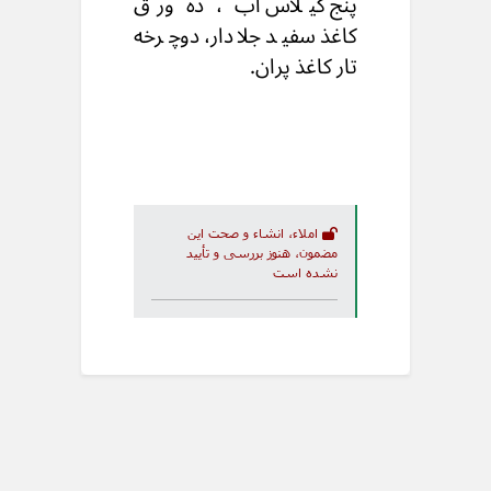
پنج گیلاس آب ، ده ورق
کاغذ سفید جلادار، دوچرخه
تار کاغذ پران.
املاء، انشاء و صحت این
مضمون، هنوز بررسی و تأیید
نشده است