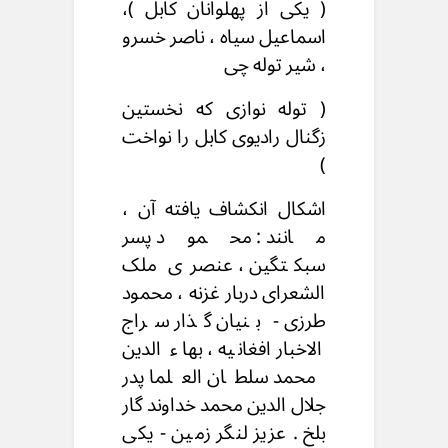
( یکی از پهلوانان کابل )،
اسماعیل سیاه ، ناصر خسرو
، شیر توله چی
( توله نوازی که نخستین
زگنال رادیوی کابل را نواخت
)
اشکال انکشاف یافته آن ،
مانند : محمود پسر
سبکتگین ، عنصری ملک
الشعرای دربار غزنه ، محمود
طرزی - بنیان گذار سراج
الاخبار افغانيه ، بهاء الدين
محمد سلطان العلما پدر
جلال الدین محمد خداوند گار
بلخ . عزیز لنگر زمین - یکی