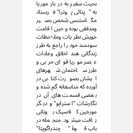
بحیث سفیر به در بار موریا
به "پتالی پوترا" فرستاد
مگاستنس شخص بصیر
ومدققى بوده و حین ا قامت
خویش نظریات وملاحظات
سودمند خود را راجع به طرز
زندگانی هند اخلاق وعادات
عصر موریا قوای حربی و
طرز ساختمان شهرهای
ایشان بصورت کتابی در
آورده که متاسفانه گم شده و
بعضی قسمت های آن در
نگارشات "استرابو" و دیگر
مورخین کلاسیک یونانی
یافت میشود. منجمله در
باب قوۀ "چندراگوپتا"