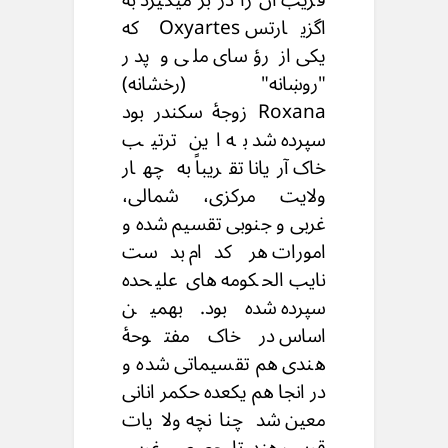
اگزیارتس Oxyartes که
یکی از رؤسای ملی و پدر
"روښانه" (رخشانه)
Roxana زوجۀ سکندر بود
سپرده شد به این ترتیب
خاک آریانا تقریباً به چهار
ولایت مرکزی، شمالی،
غربی و جنوبی تقسیم شده و
امورات هر کدام بدست
نایب الحکومه های علیحده
سپرده شده بود. بهمین
اساس در خاک مفتوحۀ
هندی هم تقسیماتی شده و
در انجا هم یکعده حکمر انانی
معین شد چنانچه ولایات
قریب هند تا حصص غربی