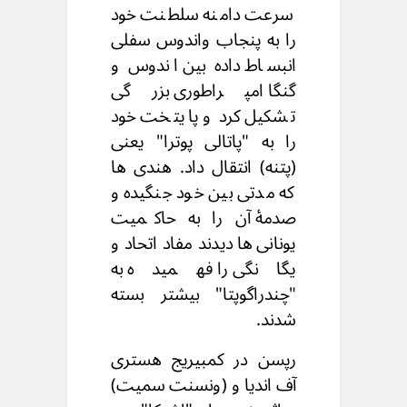
سرعت دامنه سلطنت خود
را به پنجاب واندوس سفلی
انبساط داده بین اندوس و
گنگا امپراطوری بزرگی
تشکیل کرد و پایتخت خود
را به "پاتالی پوترا" یعنی
(پتنه) انتقال داد. هندی ها
که مدتی بین خود جنگیده و
صدمۀ آن را به حاکمیت
یونانی ها دیدند مفاد اتحاد و
یگانگی را فهمیده به
"چندراگوپتا" بیشتر بسته
شدند.
رپسن در کمبیریج هستری
آف اندیا و (ونسنت سمیت)