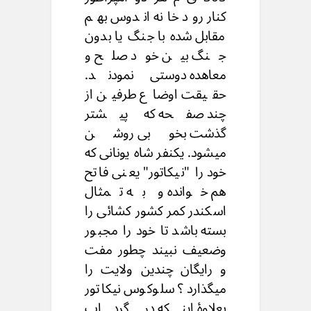
کنار رود خانه اندوس بهم
مقابل شده با جنگ یا بدون
جنگ بین خود صلح و
معاهده دوستی نمودند.
حقیقت اوضاع طرفین از
چند صفحه که پیشتر
گذشت بخوبی روشن
میشود. یکنفر شاه یونانی که
خود را "نیکاتور" یعنی فاتح
هم خوانده و به تمثال
اسکندر کمر کشور کشائی را
بسته باشد تا خود را مجبور
وضعیف نبیند چطور مفت
و رایگان چندین ولایت را
میگذارد ؟ سلوکوس نیکاتور
بعلاوۀ اینکه در گرداب