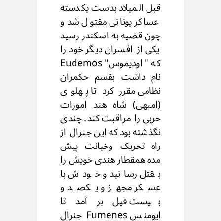
قبل المیلاد بدست یکدسته
عساکر یونانی مقتول شد و
چون قضیه به اسکندر رسید
یکی از افسران دیگر خود را
که "اودیموس" Eudemos
نام داشت بقسم حکمران
نظامی مقرر کرد تا پهلوی
(امبهی) شاه هند امورات
حربی را مراقبت کند. چندی
نگذشته بود که این جنرال از
راه تحریک وخیانت پیش
مده همقطار هندی خویش را
بقتل رسانید و خودش با
عسکر مجهز و یکصد و
بیست فیل بر آمد تا
ایومنس Fumenes جنرال