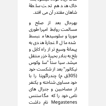
خاک هند هم تحت سلطۀ
شاهان مقتدر آن می افتد.
بهرحال بعد از صلح و
مسالمت روابط امپراطوری
موریا وسلوسیدها منبسط
شده مال التجارۀ هندی به
پیمانۀ وسیع تر از راه کابل و
بلخ به بنادر بحیرۀ خزر منتقل
میشد. سیاستاً "سلوکوس
نیکاتور" بعد از شکست خود
(305ق م) چندراگوپتا را با
خود مساوی شناخته و یکنفر
از مصاحبین و جنرال های
نامی خود را که مگاستنس
Megastenes نام داشت