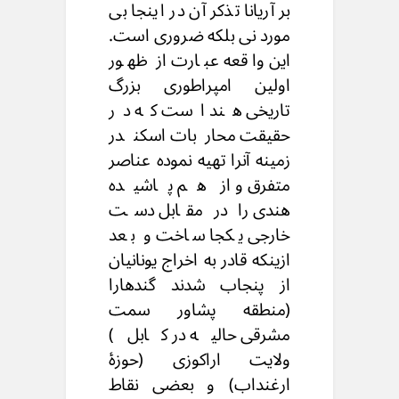
بر آریانا تذکر آن در اینجا بی
مورد نی بلکه ضروری است.
این واقعه عبارت از ظهور
اولین امپراطوری بزرگ
تاریخی هند است که در
حقیقت محاربات اسکندر
زمینه آنرا تهیه نموده عناصر
متفرق و از هم پاشیده
هندی را در مقابل دست
خارجی یکجا ساخت و بعد
ازینکه قادر به اخراج یونانیان
از پنجاب شدند گندهارا
(منطقه پشاور سمت
مشرقی حالیه در کابل)
ولایت اراکوزی (حوزۀ
ارغنداب) و بعضی نقاط