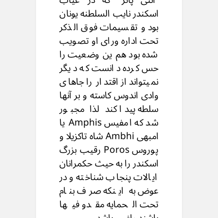
اسکندر نایب السلطنه یونان
بود و تقسیمات فوق الذکر
تحت اداره ورای او تصویب
شده بود هم ین وضعیت را
حس کرده دانست که دیگر
نمیتواند از اقتدار را جاهای
وادی اندوس کاسته و بر آنها
سلطه پیدا کند لذا مجبور
شد که امفیس Amphis یا
امبهی Ambhi شاه تاکزیلا و
پوروس Poros رقیب بزرگ
اسکندر را به حیث حکمرانان
ایالات پنجاب شناخته و در
عوض به اینکه صرف بنام
تحت الحمایه مقدو فیها
باشند راضی باشد.