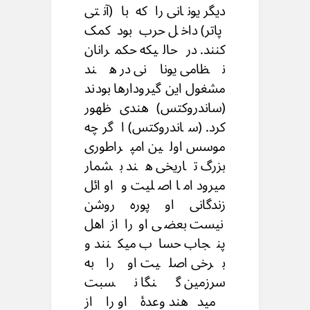
دیگر یونانی را که با (آنتی
پاتر) داخل حرب بود کمک
کنند. در حالیکه حکمرانان
نظامی یونانی در هند
مشغول این گیرودارها بودند
(ساندروکتس) هندی ظهور
کرد. (ساندروکتس) ا گرچه
موسس اولین امپراطوری
بزرگ تاریخی هند بشمار
میرود اما اصلیت و اوائل
زندگانی او پوره روشن
نیست بعضی او را از اهل
پنجاب حساب میکنند و
برخی اصلیت او را به
سرزمین گنگا نسبت
میدهند وعدۀ او را از