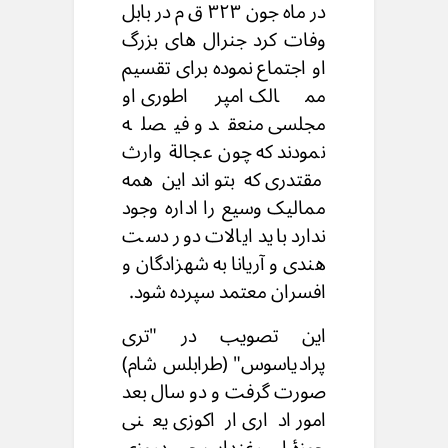
در ماه جون ۳۲۳ ق م در بابل
وفات کرد جنرال های بزرگ
او اجتماع نموده برای تقسیم
ممالک امپراطوری او
مجلسی منعقد و فیصله
نمودند که چون عجالة وارث
مقتدری که بتواند این همه
ممالیک وسیع را اداره وجود
ندارد باید ایالات دور دست
هندی و آریانا به شهزادگان و
افسران معتمد سپرده شود.
این تصویب در "تری
پرادیاسوس" (طرابلس شام)
صورت گرفت و دو سال بعد
امور اداری اراکوزی یعنی
حوزۀ ارغنداب جدروزی