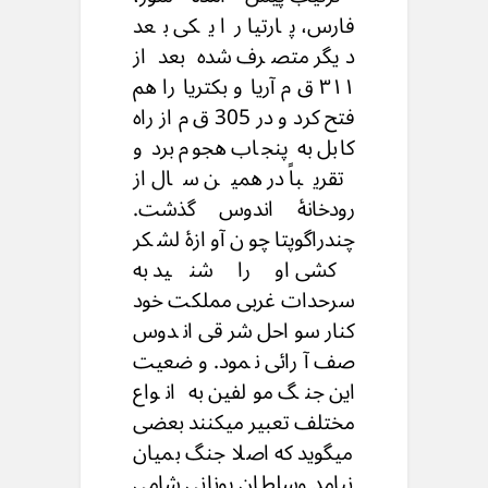
فارس، پارتیا را یکی بعد
دیگر متصرف شده بعد از
۳۱۱ ق م آریا و بکتریا را هم
فتح کرد و در 305 ق م از راه
کابل به پنجاب هجوم برد و
تقریباً در همین سال از
رودخانۀ اندوس گذشت.
چندراگوپتا چون آوازۀ لشکر
کشی او را شنید به
سرحدات غربی مملکت خود
کنار سواحل شرقی اندوس
صف آرائی نمود. وضعیت
این جنگ مولفین به انواع
مختلف تعبیر میکنند بعضی
میگوید که اصلا جنگ بمیان
نیامد وسلطان یونانی شامی