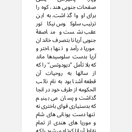
صفحات جنوبی هند، کوه را
برای او وا گذاشت. به این
ترتیب سلوکوس نیکاتور
عقب نشست و مناصفۀ
جنوبی آریانا بتصرف خاندان
موریا درآمد و تنها باختر و
آریا بدست سلوسیدها ماند
که بلا تأمل "دیودوتس" را که
از سالها به روحیات آن
قطعه آشنا بود به نام نائب
الحکومه از طرف خود در انجا
گذاشت و پسان می بینیم
که بدستیاری قوای باختری نه
تنها دست یونانی های شام
و موریا های هندی از تمام
نقاط آریانا کوتاه میشود بلکه