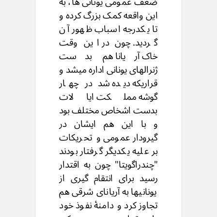
ضعف عمومی یونانی ها، به
این واقعه کمک بزرگ کرده و
تا یکدرجه اسباب ظهور آن
گردید. چون در این وقت
خاک آریانا هم بدست
ژنرالهای یونانی اداره میشد و
قراریکه دیده شد در چهار
گوشه مملکت ایالات
بدست اشخاص مختلف بود
و با این هم ایشان در
گیرودار عمومی و تحریکات
بر علیه یکدیگر گرفتار بودند
"چندراگویتا" چون به اقتدار
رسید برای انتقام گیری از
یونانیها به آریانای شرقی هم
تجاوز کرد و دامنۀ نفوذ خود