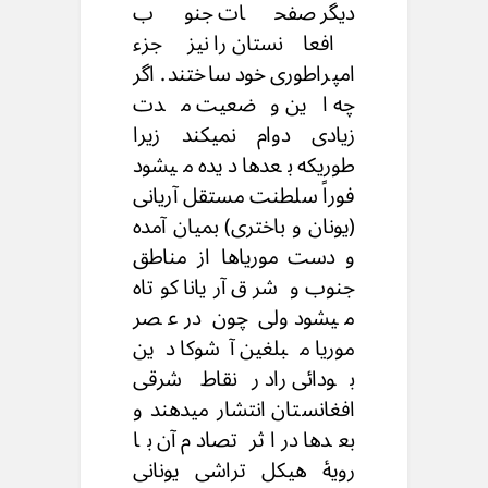
دیگر صفحات جنوب
افعانستان را نیز جزء
امپراطوری خود ساختند. اگر
چه این وضعیت مدت
زیادی دوام نمیکند زیرا
طوریکه بعدها دیده میشود
فوراً سلطنت مستقل آریانی
(یونان و باختری) بمیان آمده
و دست موریاها از مناطق
جنوب و شرق آریانا کوتاه
میشود ولی چون در عصر
موریا مبلغین آشوکا دین
بودائی راد رنقاط شرقی
افغانستان انتشار میدهند و
بعدها در اثر تصادم آن با
رویۀ هیکل تراشی یونانی