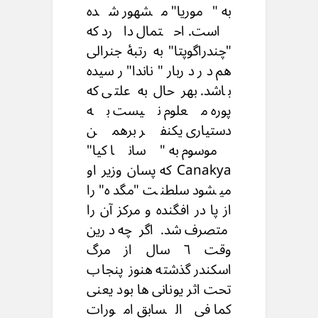
به "موریا" مشهور شده
است. احتمال دارد که
"چندراگوپتا" به رتبۀ جنرالی
هم در دربار "ناندا" رسیده
باشد. بهر حال به علتی که
پوره معلوم نیست به
دستیاری یکنفر برهمن
موسوم به "سانا کیا"
Canakya که پسان وزیر او
میشود سلطنت "مگده" را
از پا در افگنده و مرکز آن را
متصرف شد. اگر چه درین
وقت ٦ سال از مرگ
اسکندر گذشته هنوز پنجاب
تحت اثر یونانی ها بود یعنی
کما فی السابق امورات