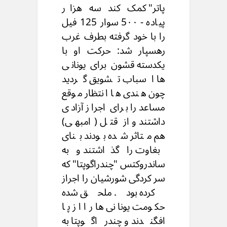
پاتر" کمک کند سه هزار
پیاده - 5۰۰ سوار 125 فیل
را با خود گرفته بطرف غرب
رهسپار شد: حرکت او با
یکدسته قشون برای یونانی
ها اسباب تشویق گردید
چون هندی ها انتظار موقع
مساعد را برای اجراز آزادی
داشتند و از قتل (امبهی)
هم متاثر شده بودند بنای
بغاوت را گذاشتند و به
ساندروکتس "چندراگوپتا" که
سر کردگی شورشیان را اجراز
کرده بود. ملحق شده
حکومت یونانی ها را از پا
افگندند و چندراگوپتا به