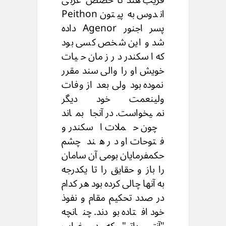
اندوس به پیتون Peithon
پسر اجنور Agenor داده
شد و این شخص کسی بود
که اسکندر در زمان حیات
خویش او را والی سند مقرر
نموده بود ولی بعد از وفات
ولینعمت خود دیگر
نمیخواست. در آنجا بماند
چون حملات اسکندر و
فتوحات او در هند چشم
حکمفرمایان بومی آن سامان
را باز و حقایق را تا یکدرجه
به آنها چالی کرده بود هر کدام
در صدد تحکیم مقام و نفوذ
خود افتاده بودند. چنانچه
"آنتی پاتر" که در غیاب