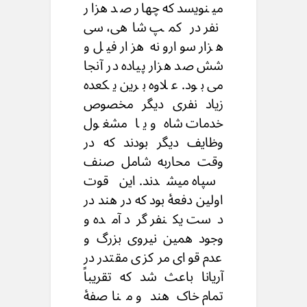
مینویسد که چهار صد هزار
نفر در کمپ شاهی، سی
هزار سوارو نه هزار فیل و
شش صد هزار پیاده در آنجا
می بود. علاوه برین یکعده
زیاد نفری دیگر مخصوص
خدمات شاه و یا مشغول
وظایف دیگر بودند که در
وقت محاربه شامل صنف
سپاه میشدند. این قوت
اولین دفعۀ بود که در هند در
دست یکنفر گرد آمده و
وجود همین نیروی بزرگ و
عدم قوای مر کزی مقتدر در
آریانا باعث شد که تقریباً
تمام خاک هند و مناصفۀ