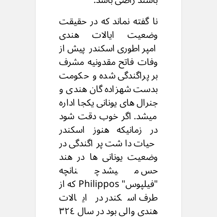
نا گفته نماند که در حقیقت
وضعیت ایالات هندی
امپراطوری اسکندر پیش از
وفات فاتح مقدونیه مشرف
بر پراگندگی شده و حکومت
بدست شهزاده گان هندی و
جنرال های یونانی یکجا اداره
میشد. اگر خوب دقت شود
در زمانیکه هنوز اسکندر
حیات داشت پراگندگی در
وضعیت یونانی ها در هند
حس میشد چنانچه
"فیلپوس" Philippos که از
طرف اسکندر در ایالات
هندی والی بود در سال ٣٢٤