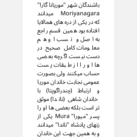
باشندگان شهر "موریانا گارا"
Moriyanagara میدانند
که در یکی از دره های همالایا
افتاده بود همین قسم راجع
به اصل و نسب او هم
معلومات کامل صحیح در
دست نیست اگرچه بعضی
ها او را از طبقات پست
حساب میکنند ولی بصورت
عمومی نجابت خاندان موریا
و ارتباط (چندراگوپتا) با
خاندان شاهی (ناندا) موثق
تر است بلکه بعضی ها او را
پسر "میورا" Mura یکی از
زنهای پادشاه "ناندا" میدانند
و به همین جهت این خاندان