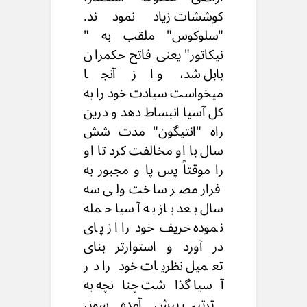
کوششات زیاد نمودند.
"سلوکوس" ملقب به "
نیکاتور" یعنی فاتح حکمران
بابل شد، و از آنجا
میخواست سیادت خود را به
کل آسیا انبساط دهد و درین
راه "انتیگون" مدت شش
سال با او مخالفت کرد تا او
را موقتاً پس پا و مجبور به
فرار مصر ساخت ولی سه
سال بعد باز به آسیا حمله
نموده حریف خود را از پای
در آورد و استوارتر بنای
تعمیل نظریات خود را در
آسیا گذاشت چنانچه به
ترتیب پیش آمده سوز،