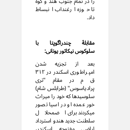
را در تمام جنوب هند و کوه
تا حوزه ارغنداب انبساط
داد.
مقابلۀ چندراگوپتا با
سلوکوس نیکاتور یونانی:
بعد از تجزیه شدن
امپراطوری اسکندر در ۳۱۲
ق م در مقام "تری
پرادیاسوس" (طرابلس شام)
سلوسیدها که خود را میراث
خور عمده او در اسیا تصور
میکردند برای اضمحلال
سلطنت جدید هندو استرداد
اراضی مفتوحه اسکندر،