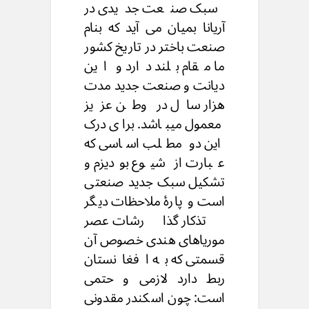
سبک صنعت جدیدی در
آریانا بمیان می آید که بنام
صنعت باختر در تاریخ کشور
ما مقام بلند دارد و این
دیانت و صنعت جدید مدت
هزار سال در وطن عزیز
معمول میباشد. برای درک
این دو مطلب اساسی که
عبارت از شیوع بودیزم و
تشکیل سبک جدید صنعتی
است و پارۀ ملاحظات دیگر
تذکار گذارشات عصر
موریاهای هندی خصوص آن
قسمتی که به افغانستان
ربط دارد لازمی و حتمی
است: چون اسکندر مقدونی