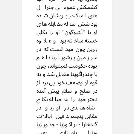
کشمکش عمومی جنرال
های اسکندر پریشان شده
بود شش ساله مقابله های
او با "آنتیوگون" او را بکلی
خسته ساخته بود و علاوه
برین چون میدانست که در
سر زمین پرشور آریا نا هم
بوده حکومت نمیتواند، چون
با چندراگوپتا مقابل شد و به
قوه او وضعف خود پی برد از
در صلح و سلام پیش آمده
دختر خود را به حباله نکاح
شاه هندی در آورد و در
مقابل پنجصد فیل ایالات
گندهارا - اراکوزیا - جدورزیا
وپارا پامیزادی یعنی