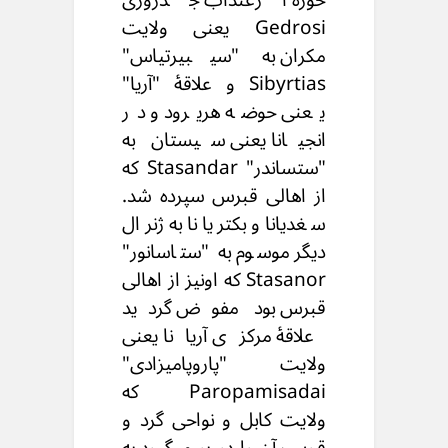
Gedrosi یعنی ولایت
مکران به "سیبیرتیاس"
Sibyrtias و علاقۀ "آریا"
یعنی حوضه هریرود و در
انجیانا یعنی سیستان به
"ستساندر" Stasandar که
از اهالی قبرس سپرده شد.
سغدیانا و بکتریانا به ژنرال
دیگر موسوم به "ستاسانور"
Stasanor که اونیز از اهالی
قبرس بود مفوض گردید
علاقۀ مرکزی آریانا یعنی
ولایت "پاروپامیزادی"
Paropamisadai که
ولایت کابل و نواحی گرد و
قریب آن را در بر میگیرد به