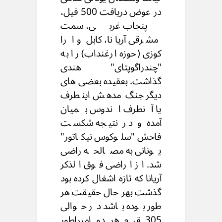
در عوض دریافت 500 فیل،
پنجاب غربی، سمت
مشرقی آریانا، کابل و ا را
کوزی (حوزه ارغنداب) را به
"چندراگوپتای" هندی
گذاشت. بعقیده بعضی های
دیگر جنگ مدهش اینطرف
یا آنطرف اندوس بمیان
آمده و در نتیجه شکست
فاحش "سلوکوس نیکاتور"
یونانی به مصالحه راضی
شد. از اراضی فوق الذکر
آریانا که تازه اشغال کرده بود
گذشت بهر حال حقیقت هر
طور بوده باشد در حوالی
305 ق م هر دو امپراطور