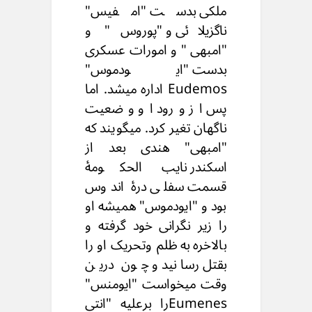
ملکی بدست "امفیس"
ناگزیلائی و "پوروس" و
"امبهی " و امورات عسکری
بدست "ایودموس"
Eudemos اداره میشد. اما
پس از ورود او وضعیت
ناگهان تغیر کرد. میگویند که
"امبهی" هندی بعد از
اسکندر نایب الحکومۀ
قسمت سفلی درۀ اندوس
بود و "ایودموس" همیشه او
را زیر نگرانی خود گرفته و
بالاخره به ظلم وتحریک او را
بقتل رسانید و چون درین
وقت میخواست "ایومنس"
Eumenesرا برعلیه "انتی