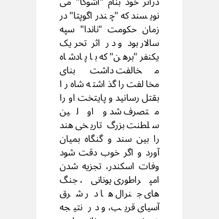
دراثر خود بنام "اشوکا" می
نویسند که "چندراگوپتا" در
زمان حکومت "ناندا" سپه
سالار بود و در اثر تحریک
یکنفر "برهن" که با پادشاه
مخالفت داشت بنای
مخالفت را گذاشته شاه را
بقتل رسانید و پایتخت او را
متصرف شد و او لین
سلطنت بزرگ تاریخی هند
را بین سند و گنگاه بمیان
آورد و اگر خوب دقت شود
وفات اسکندر، تجزیه شدن
امپراطوری یونانی، جنگ
های جنرال ها در شرق
آسیای قریب، و در نتیجه