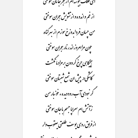
ای فلک بیوسته ام از هجر جانان سوختی
از غم و اندوه و از تشویش هجران سوختی
من چسان فردا بدوزخ سوزم از بهر گناه
چون مرا امروز اند رنار هجران سوختی
هچیگاهی چرخ گردون بر مراد ما نگشت
کاشکی در پیش ان شمع شبستان سوختی
گر نبودی آب رود دیده ء خونبار من
ز آتش ام سراپا جسم با جان سوختی
از فراق روی یوسف طلعتی یعقوب وار