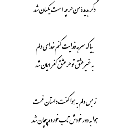
دگر بدیدۀ من هر چه است یکسان شد
بیا که سر به فدایت کنم خدای دلم
به غیر عشق تو هر عشق کفر ایمان شد
ز بس دلم به هوا گفت داستان غمت
هوا به دَور خودش تاب خورده پیچان شد