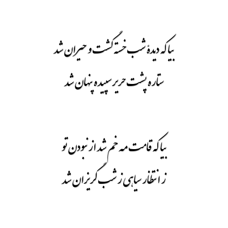
بیا که دیدۀ شب خسته گشت و حیران شد
ستاره پشت حریر سپیده پنهان شد
بیا که قامت مه خم شد از نبودن تو
ز انتظار سیاهی ز شب گریزان شد