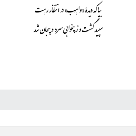
بیا که دیدۀ «واهِب» در انتظار رهت
سپید گشت و ز بیخوابی سرد و بیجان شد