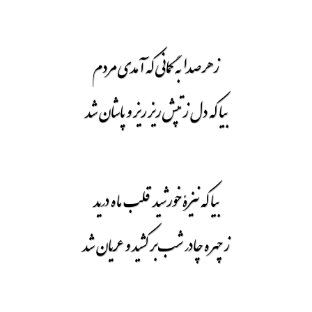
ز هر صدا به گمانی که آمدی مردم
بیا که دل ز تپش ریز ریز و پاشان شد
بیا که نیزۀ خورشید قلب ماه درید
ز چهره چادر شب بر کشید و عریان شد