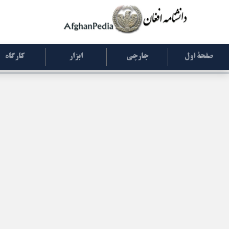
صفحۀ اول
جارچی
ابزار
کارگاه