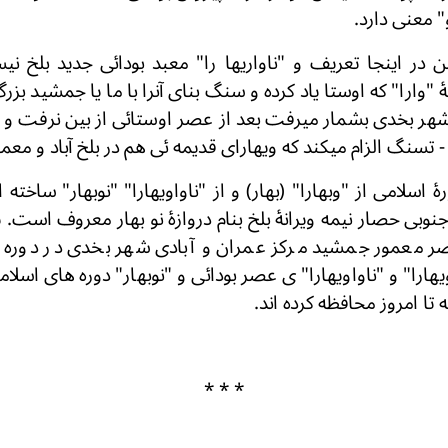
" معنی دارد.
در اینجا تعریف و "ناواریها را" معبد بودائی جدید بلخ ن
 "وارا" که اوستا یاد کرده و سنگ بنای آنرا با ما یا جمشید بز
هر بخدی بشمار میرفت بعد از عصر اوستائی از بین نرفت و تذ
 تسنگ الزام میکند که ویهارای قدیمه ئی هم در بلخ آباد و معمو
اسلامی از "وبهارا" (بهار) و از "ناواویهارا" "نوبهار" ساخته ا
وبی حصار نیمه ویرانۀ بلخ بنام دروازۀ نو بهار معروف است. 
صر معمور جمشید مرکز عمران و آبادی شهر بخدی در دوره ه
ارا" و "ناواویهارا" ی عصر بودائی و "نوبهار" دوره های اسلا
نه تا امروز محافظه کرده اند.
* * *