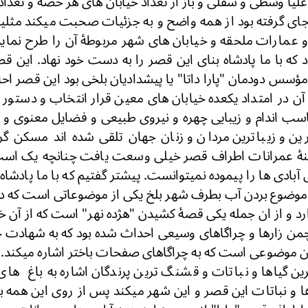
یا وسطی و سفلی و باز از تعداد خیابان های هر حصه و تعداد خ
ای گرفته بود از همه واضح و به جزئیات صحبت میکند مثلی
مارات ملحقه و خیابان های شهر مربوطۀ آن را طرح نماید. 
که با ما پادشاه بنای این قصر را به دست خود نهاد. این قص
ی مؤسس دودمان "پارا داتا" یا پیشدادیان بلخی بود این قصر 
ن در امتداد یکعده خیابان های معین قرار انتخاب و دستور ی
تناسب اندام و زیبایی چهره و نیروی طبیعی و فضایل معنوی و 
ین و زیباترین مردان و زنان جهان تلقی شده اند مسکن گرفت
امنۀ عمرانات اطراف قصر خیلی وسعت یافت چنانچه یک اسپ
دی ها را پیموده نمیتوانست. پیشتر گفتیم که با ما پادشاه
 موضوع بردن آب بطرف شهر بلخ یکی از موضوعاتی است که د
د و از ان جمله یکی قصۀ کشیدن "هژده نهر" است که از آن خو
چمن زارها و چراگاهای وسیعی احداث شده بود که به شهادت 
 موضوعی است که به چراگاهای صفحات باختر اشاره میکند. به
ین گیاها و نباتات و قشنگ ترین پرندگان اشاره به باغ ها
 ها و نباتات این قصر و این شهر میکند پس از روی این همه ب