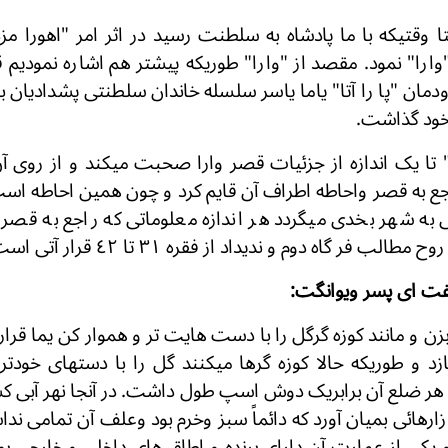
 وقتیکه با ما پادشاه به سلطنت رسید در اثر امر "اهورا مزد
وارا" نمود. مقصد از "وارا" طوریکه پیشتر هم اشاره نمودیم 
ان "پا را آتا" یاما یاسر سلسله خاندان سلطنتی پشدادیان
خود گذاشت.
" تا یک اندازه از جزئیات قصر وارا صحبت میکند و از روی آن
اجع به قصر واحاطه اطراف آن قایم کرد و چون همین احاطه اس
به شهر بخدی میگردد هر اندازه معلوماتی که راجع به قصر 
ب فر گاه دوم و ندیداد از فقره ۳۱ تا ٤٢ قرار آتی است:
 گفت ای پسر ویوانگت:
 بزن و مانند کوزه گرگل را با دست هایت تر و هموار کن یما قرار
ازد و طوریکه حالا کوزه گرها میکنند گل را با دستهای خودتر
هر ضلع آن برابریک دوش اسپ طول داشت. در آنجا نهر آبی کشی
ارهائی بمیان آورد که دائماً سبز وخرم بود وعلف آن تمامی ندا
کی از عمارت آن دارای برنده و اطاق های داخلی و خارجی بو