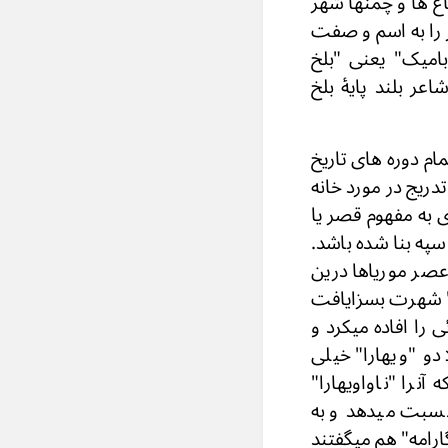
اغ ها و چمنها شهر
 را به اسم و صفت
 بامیک" یعنی "بلخ
ر بلند پایۀ بلخ
مام دوره های تاریخ
دریج در مورد خانه
به مفهوم قصر یا
په بنا شده باشد.
 عصر موریاها درین
ا" شهرت بسزایافت
را افاده میکرد و
دو "ویهارا" خیلی
نرا "ناواویهارا"
 نسبت میدهد و به
ارامه" هم میگفتند