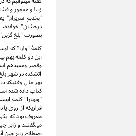
گفته میتوانیم که د
زیبا و معمور و قش
"بخدیم سریرام" یعن
درخشان" خوانده، 
بصورت "بلخ گزین" 
کلمۀ "وارا" که اوست
این دو کلمه بهم پی
وقصر ومعبدهم است
اتشکده در شهر بلخ
بهر حال وقتیکه دیا
کتاب داده شده است
"ویهارا" کلمه ایس
قراریکه از روی یا
معروف بود که یکی 
میگفتند و زایر چی
اصطلاح زایر چین آن