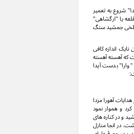
ا" شروع به تعمیر
قلعه یا "ارگشاهی"
 بلخی جمشید سنگ
 نایک اندازه کافی
ت که آهسته آهسته
"وارا" بدست آیدا
 هدایات آهورا مزدا
 کرد و هموار نمود
د و در کناره های
شت. در انجا منازل
د و در حصۀ علیای