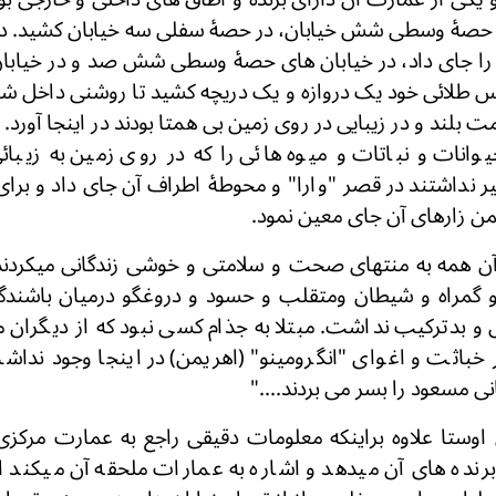
در حصۀ وسطی شش خیابان، در حصۀ سفلی سه خیابان کشید. در
زن را جای داد، در خیابان های حصۀ وسطی شش صد و در خیاب
لائی خود یک دروازه و یک دریچه کشید تا روشنی داخل شود 
ت بلند و در زیبایی در روی زمین بی همتا بودند در اینجا آورد
وانات و نباتات و میوه هائی را که در روی زمین به زیبا
 نداشتند در قصر "وارا" و محوطۀ اطراف آن جای داد و برای 
من زارهای آن جای معین نمود.
ن همه به منتهای صحت و سلامتی و خوشی زندگانی میکرد
 گمراه و شیطان ومتقلب و حسود و دروغگو درمیان باشندگا
و بدترکیب نداشت. مبتلا به جذام کسی نبود که از دیگران 
خباثت و اغوای "انگرومینو" (اهریمن) در اینجا وجود ندا
ی مسعود را بسر می بردند...."
اوستا علاوه براینکه معلومات دقیقی راجع به عمارت مرکز
برنده های آن میدهد و اشاره به عمارات ملحقه آن میکند ا