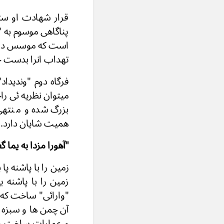
قرار شهادت او ستا
پناگاهی موسوم به "
است که موسس دودم
تهداب انرا بدست 
فرگاه دوم "وندیداد
میتوان نظریه ئی ر
بزرگ شده و منتهی 
همیت شایان دارد. روح مطال
"آهورا مزدا به یما
زمین را با پاشنه پا
زمین را با پاشنه ی
"وارائی" ساخت که 
آن چمن ها و سبزه ز
و عمارات ساخت و ی