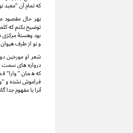
که تمام آن "معبد نو
بهر حال مقصود من 
توضیح بکنم که کلمۀ
بود وهستۀ مرکزى ش
و نو از طرف هیوان -
شعر او مورخین دورۀ 
دروازه های سمت جن
که همان "وارا" ق
فراموش نشده و "ویه
آنرا با مفهوم جدا گا