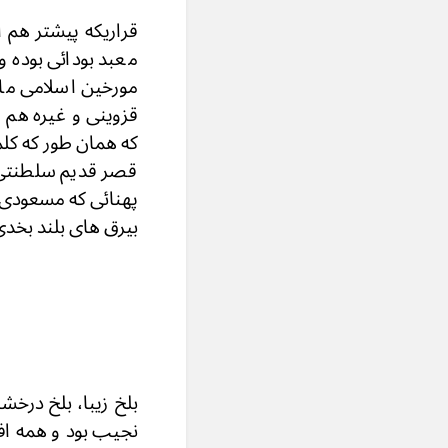
قراریکه پیشتر هم 
معبد بودائی بوده 
مورخین اسلامی مان
قزوینی و غیره هم 
که همان طور که کلم
قصر قدیم سلطنتی و
پهنائی که مسعودی 
بیرق های بلند بخد
بلخ زیبا، بلخ درخش
نجیب بود و همه افت