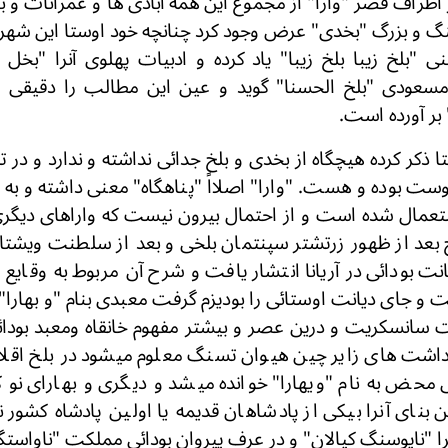
ر اطراف قصر "وارا" از مجموع این همه آبادی ها و عمرانات و ب
نگ و بزرگ "بخدی" عرض وجود کرد چنانچه خود اوستا این شهر
ی "بلخ زیبا بلخ زیبا" یاد کرده و ادبیات پهلوی آنرا "بخل
مسعودی "بلخ الحسنا" گوید و عین این مطالب را دقیقی شاع
بر آورده است.
ا ذکر کرده هیچگاه از بخدی و بلخ جدائی نداشته و ندارد و در ت
وست بوده و هست. "وارا" اصلااً "پناهگاه" معنی داشته و به ت
عمال شده است و از احتمال بیرون نیست که واراهای دیگری 
 بعد از ظهور زرتشتر سپنتمان بلخی و بعد از سلطنت ویشتاس
نت بودائی در آریانا انتشار یافت و شرح آن مربوط به وقایع
 و جای دیانت اوستائی را بودیزم گرفت معبدی بنام "و بهار
ت سانسکریت و درین عصر و بیشتر مفهوم خانقاه ومعبد بودائی 
دداشت های زایر چین هیوان تسنگ معلوم میشود در بلخ اقلا 
محض به نام "ویهارا" خوانده میشد و دیگری و بهارای نو که آ
ن بنای آنرا بیکی از پادشاهان قدیمه یا اولین پادشاه کشور
را "ناپوسنگ کیالان" و در عرف پیروان بودائی مملکت "ناواستگ