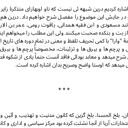
اشاره کردیم درین شبهه ئی نیست که ناو اوبهارای متذکرۀ زای
و در جایش این موضوع را مفصل شرح خواهیم داد. درین هم گ
ند مسعودی و ابن فقیه همدانی، یاقوت رومی، عمر بن الارز
از بت و بتکده صحبت میکنند ولی این مطلب را میخواهم این
ۀ "وارا" با کمی تحریف تلفظ و معنی در تمام دوره های تاریخ ا
 پرچم ها و بیرق ها و تزئینات، مخصوصاً پرچم ها و بیرق 
شرح میدهد و معابد بودائی فاقد آنست حتماً یادی از شکوه ق
ی میدهد که اوستا واضح وصریح بدان اشاره کرده است.
* * *
ان، بلخ الحسنا، بلخ گزین که کانون مدنیت و تهذیب و آئین و 
خارات آریا از آنجا نشئت کرده بود مرکز سیاسی و اداری و ک