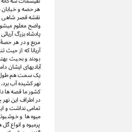
تقیسمات سه گانه عل
هر حصه و خیابان ج
نقشه قصر شاهی و ع
واضح معلوم میشود 
پادشاه بزرگ آریائ
مربع و در هر حصۀ آ
آریانا که از حیث 
بودند و بحیث بهتر
آبادیهای ایشان د
یک سمت هم طول آبا
نهر کشیده آب برد.
کشور ما قصه ها دار
در اطراف این نهر 
تمامی نداشت و این
میوه ها و خوشبوتر
پرمیوه و انواع گل