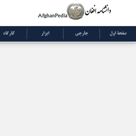
صفحۀ اول
جارچی
ابزار
کارگاه