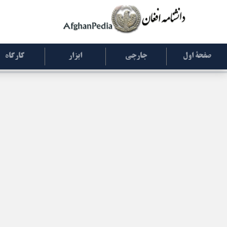
صفحۀ اول
جارچی
ابزار
کارگاه