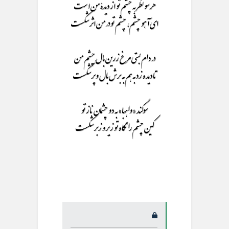
هر سو نظر به چشم تو از دیدۀ من است
ای آهو چشم، چشم تو در من اثر شکست
در دام بستی مرغ زرین بالِ چشم من
تا دیده زد به هم به برش بال و پر شکست
سوگند «واهِبا» به دو چشمان ناز تو
کین چشم را نگاه تو زیر و زبر شکست